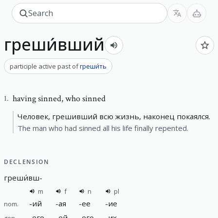
греши́вший
participle active past
of
греши́ть
having sinned
,
who sinned
1
.
Человек, грешивший всю жизнь, наконец покаялся.
The man who had sinned all his life finally repented.
DECLENSION
греши́вш
-
m
f
n
pl
-
ий
-
ая
-
ее
-
ие
nom.
-
его
-
ей
-
его
-
их
gen.