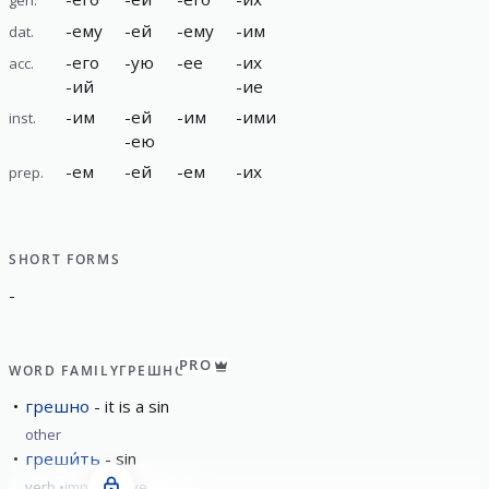
-
ему
-
ей
-
ему
-
им
dat.
-
его
-
ую
-
ее
-
их
acc.
-
ий
-
ие
-
им
-
ей
-
им
-
ими
inst.
-
ею
-
ем
-
ей
-
ем
-
их
prep.
SHORT FORMS
-
PRO
WORD FAMILY
ГРЕШНО
грешно
it is a sin
other
греши́ть
sin
verb
imperfective