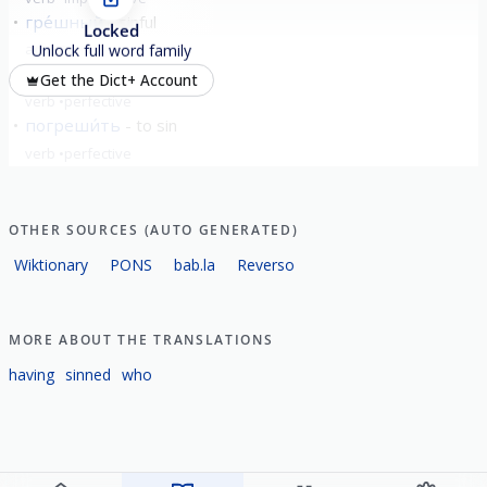
гре́шный
sinful
Locked
adjective
Unlock full word family
нагреши́ть
sin a lot
Get the Dict+ Account
verb
perfective
погреши́ть
to sin
verb
perfective
OTHER SOURCES (AUTO GENERATED)
Wiktionary
PONS
bab.la
Reverso
MORE ABOUT THE TRANSLATIONS
having
sinned
who