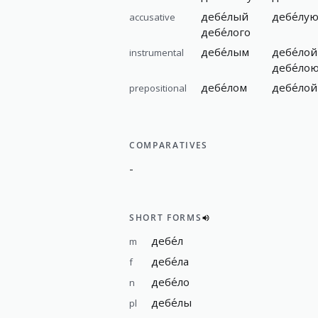
дебе́лый
дебе́лу
accusative
дебе́лого
дебе́лым
дебе́лой
instrumental
дебе́ло
дебе́лом
дебе́лой
prepositional
COMPARATIVES
-
SHORT FORMS
дебе́л
m
дебе́ла
f
дебе́ло
n
дебе́лы
pl