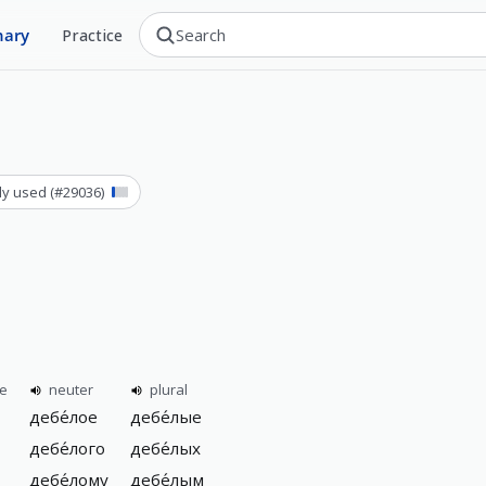
nary
Practice
ly used
(#
29036
)
ne
neuter
plural
дебе́лое
дебе́лые
дебе́лого
дебе́лых
дебе́лому
дебе́лым