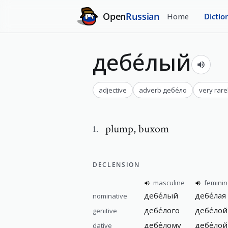
Open
Russian
Home
Dictio
дебе́лый
adjective
adverb
дебе́ло
very rare
plump
,
buxom
1
.
DECLENSION
masculine
femini
дебе́лый
дебе́лая
nominative
дебе́лого
дебе́лой
genitive
дебе́лому
дебе́лой
dative