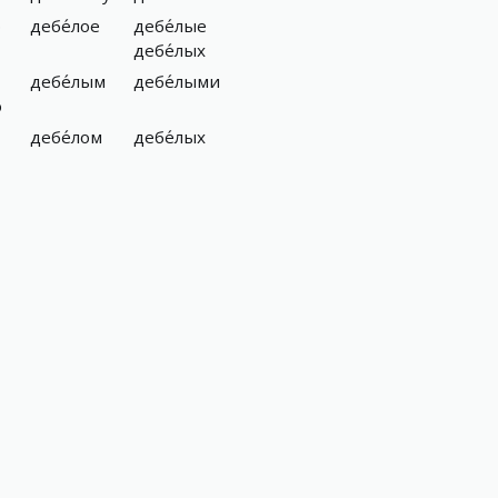
ю
дебе́лое
дебе́лые
дебе́лых
дебе́лым
дебе́лыми
ю
дебе́лом
дебе́лых