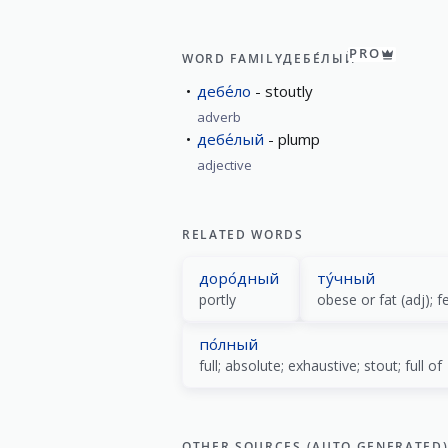
PRO
WORD FAMILY
ДЕБЕ́ЛЫЙ
дебе́ло
stoutly
adverb
дебе́лый
plump
adjective
RELATED WORDS
доро́дный
ту́чный
portly
obese or fat (adj); f
по́лный
full; absolute; exhaustive; stout; full of
OTHER SOURCES (AUTO GENERATED