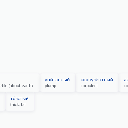
упи́танный
корпуле́нтный
д
ertile (about earth)
plump
corpulent
co
то́лстый
thick; fat
)