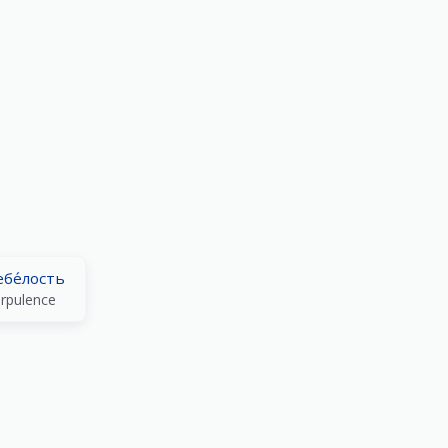
ебе́лость
rpulence