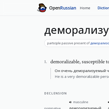
Open
Russian
Home
Dictio
деморализ
participle passive present
of
деморализо
demoralizable
,
susceptible 
1
.
Он очень деморализуемый че
He is a very demoralizable person
DECLENSION
masculine
деморализуемый
nominative