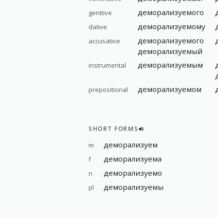
деморализуемого
genitive
деморализуемому
dative
деморализуемого
accusative
деморализуемый
деморализуемым
instrumental
деморализуемом
prepositional
SHORT FORMS
деморализуем
m
деморализуема
f
деморализуемо
n
деморализуемы
pl