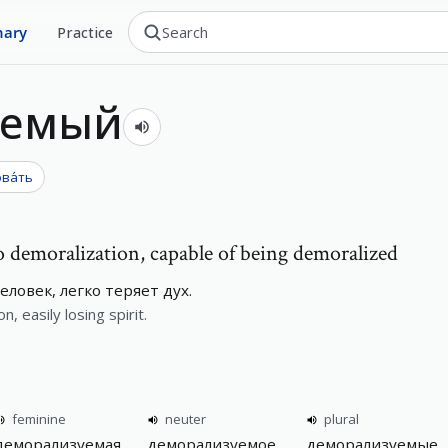
nary
Practice
уемый
ва́ть
to demoralization, capable of being demoralized
ловек, легко теряет дух.
, easily losing spirit.
feminine
neuter
plural
деморализуемая
деморализуемое
деморализуемые