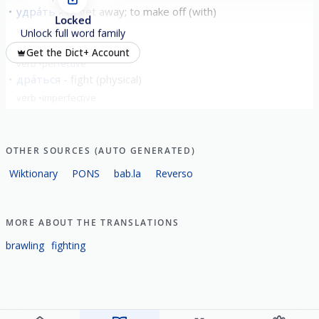
удра́ть
to get away; to make off (with)
Locked
verb
perfective
Unlock full word family
вы́драть
to tear out
Get the Dict+ Account
verb
perfective
дра́ться
fight (physical)
verb
imperfective
задра́ть
to maul
verb
perfective
OTHER SOURCES (AUTO GENERATED)
show all
Wiktionary
PONS
bab.la
Reverso
MORE ABOUT THE TRANSLATIONS
brawling
fighting