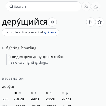
деру́щийся
participle active present
of
дра́ться
fighting
,
brawling
1
.
Я видел двух дерущихся собак.
I saw two fighting dogs.
DECLENSION
деру́щ
-
m
f
n
pl
-
ийся
-
аяся
-
ееся
-
иеся
nom.
-
егося
-
ейся
-
егося
-
ихся
gen.