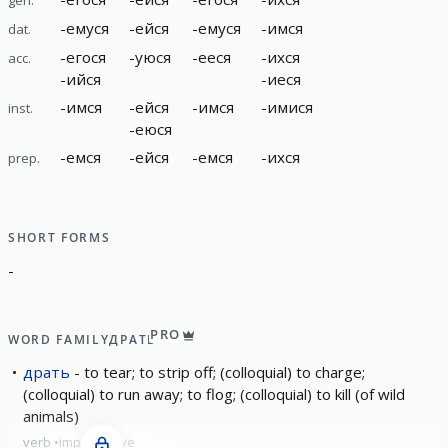
-
емуся
-
ейся
-
емуся
-
имся
dat.
-
егося
-
уюся
-
ееся
-
ихся
acc.
-
ийся
-
иеся
-
имся
-
ейся
-
имся
-
имися
inst.
-
еюся
-
емся
-
ейся
-
емся
-
ихся
prep.
SHORT FORMS
-
PRO
WORD FAMILY
ДРАТЬ
драть
to tear; to strip off; (colloquial) to charge;
(colloquial) to run away; to flog; (colloquial) to kill (of wild
animals)
verb
imperfective