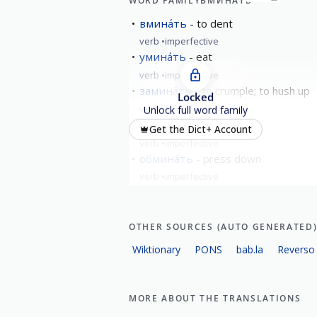
WORD FAMILY
ВМИНА́ТЬ
вмина́ть
to dent
verb
imperfective
умина́ть
eat
verb
imperfective
замина́ть
to crumple; to hush up
Locked
verb
imperfective
Unlock full word family
намина́ть
to rub sore
Get the Dict+ Account
verb
imperfective
обмина́ть
press down
verb
imperfective
show all
OTHER SOURCES (AUTO GENERATED
Wiktionary
PONS
bab.la
Reverso
MORE ABOUT THE TRANSLATIONS