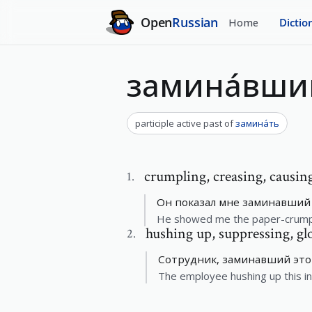
Open
Russian
Home
Dictio
замина́вши
participle active past
of
замина́ть
crumpling
,
creasing, causin
1
.
Он показал мне заминавший 
He showed me the paper-crump
hushing up
,
suppressing, gl
2
.
Сотрудник, заминавший это
The employee hushing up this in