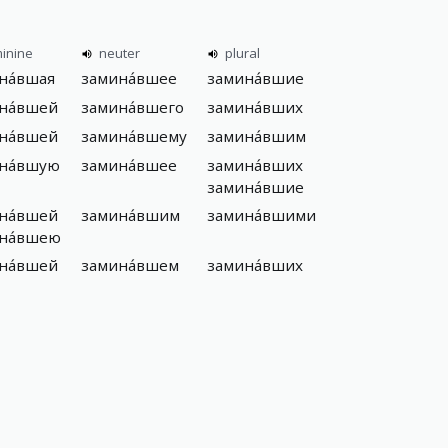
inine
neuter
plural
на́вшая
замина́вшее
замина́вшие
на́вшей
замина́вшего
замина́вших
на́вшей
замина́вшему
замина́вшим
на́вшую
замина́вшее
замина́вших
замина́вшие
на́вшей
замина́вшим
замина́вшими
на́вшею
на́вшей
замина́вшем
замина́вших