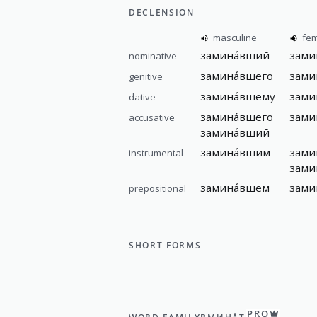
DECLENSION
masculine
fem
замина́вший
зами
nominative
замина́вшего
зами
genitive
замина́вшему
зами
dative
замина́вшего
зами
accusative
замина́вший
замина́вшим
зами
instrumental
зами
замина́вшем
зами
prepositional
SHORT FORMS
-
PRO