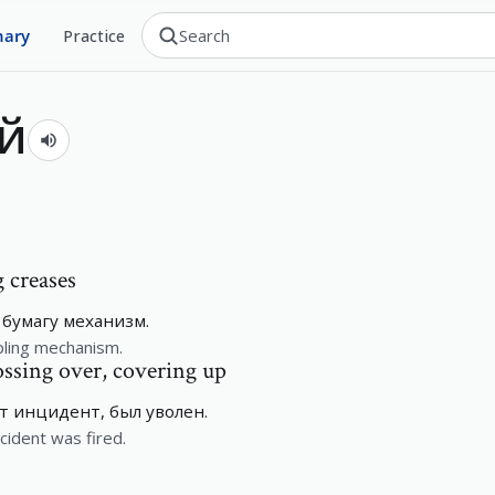
nary
Practice
й
g creases
бумагу механизм.
ling mechanism.
ossing over, covering up
т инцидент, был уволен.
cident was fired.