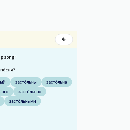
ng song?
пе́сня?
ный
засто́льны
засто́льна
ного
засто́льная
засто́льными