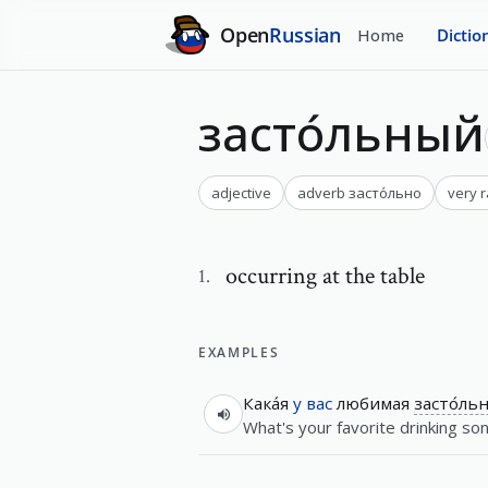
Open
Russian
Home
Dictio
засто́льный
adjective
adverb
засто́льно
very 
occurring at the table
1
.
EXAMPLES
Кака́я
у
вас
любимая
засто́ль
What's your favorite drinking so