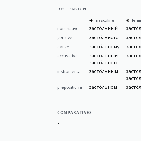
DECLENSION
masculine
femi
засто́льный
засто́
nominative
засто́льного
засто́
genitive
засто́льному
засто́
dative
засто́льный
засто
accusative
засто́льного
засто́льным
засто́
instrumental
засто
засто́льном
засто́
prepositional
COMPARATIVES
-