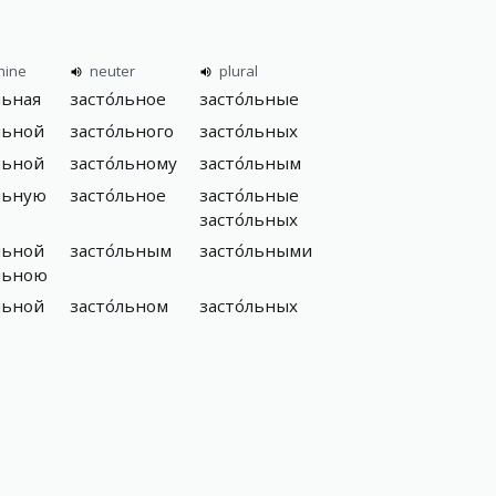
nine
neuter
plural
льная
засто́льное
засто́льные
льной
засто́льного
засто́льных
льной
засто́льному
засто́льным
́льную
засто́льное
засто́льные
засто́льных
льной
засто́льным
засто́льными
́льною
льной
засто́льном
засто́льных