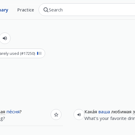
nary
Practice
rarely used
(#
17250
)
ная
пе́сня
?
Кака́я
ваша
любимая
з
ng?
What's your favorite dri