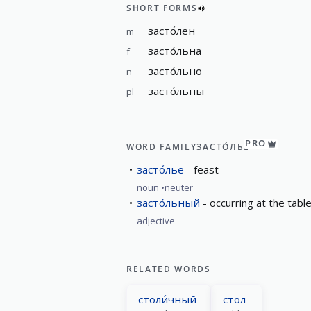
SHORT FORMS
засто́лен
m
засто́льна
f
засто́льно
n
засто́льны
pl
PRO
WORD FAMILY
ЗАСТО́ЛЬЕ
засто́лье
feast
noun
neuter
засто́льный
occurring at the tabl
adjective
RELATED WORDS
столи́чный
стол