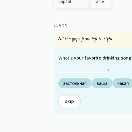
capital
table
LEARN
Fill the gaps from left to right.
What's your favorite drinking song
_____ _____ _____ _____ _____?
засто́льная
ваша
кака́я
skip