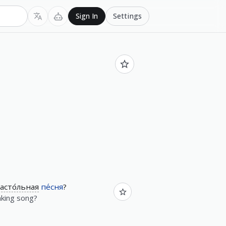
Settings
Sign In
асто́льная
пе́сня
?
nking song?