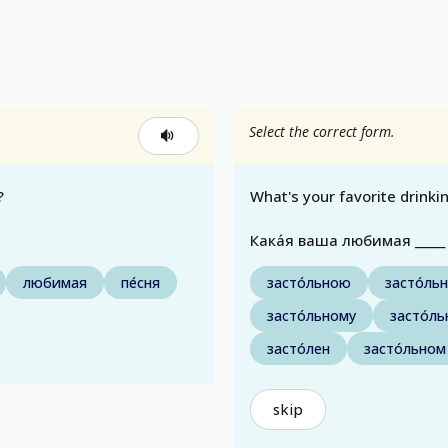
Select the correct form.
?
What's your favorite drinki
Кака́я ваша любимая _____ 
любимая
пе́сня
засто́льною
засто́ль
засто́льному
засто́ль
засто́лен
засто́льном
skip