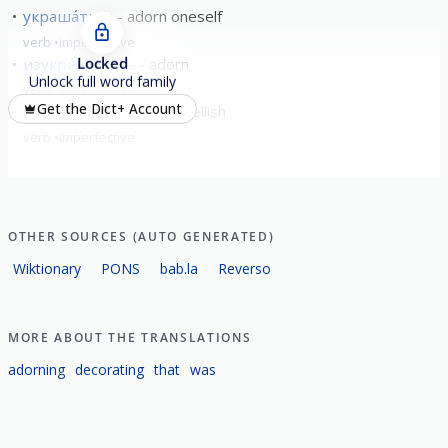
украша́ться
adorn oneself
verb
imperfective
Locked
изукра́шивать
adorn
Unlock full word family
verb
imperfective
Get the Dict+ Account
приукра́шивать
embellish
verb
imperfective
OTHER SOURCES (AUTO GENERATED)
Wiktionary
PONS
bab.la
Reverso
MORE ABOUT THE TRANSLATIONS
adorning
decorating
that
was