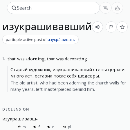
изукрашивавший
participle active past
of
изукра́шивать
that was adorning
,
that was decorating
1
.
Старый художник, изукрашивавший стены церкви
много лет, оставил после себя шедевры.
The old artist, who had been adorning the church walls for
many years, left masterpieces behind him.
DECLENSION
изукрашивавш
-
m
f
n
pl