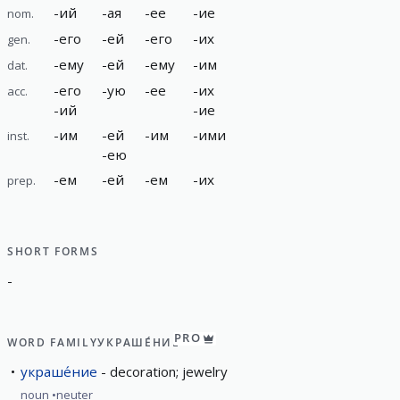
-
ий
-
ая
-
ее
-
ие
nom.
-
его
-
ей
-
его
-
их
gen.
-
ему
-
ей
-
ему
-
им
dat.
-
его
-
ую
-
ее
-
их
acc.
-
ий
-
ие
-
им
-
ей
-
им
-
ими
inst.
-
ею
-
ем
-
ей
-
ем
-
их
prep.
SHORT FORMS
-
PRO
WORD FAMILY
УКРАШЕ́НИЕ
украше́ние
decoration; jewelry
noun
neuter