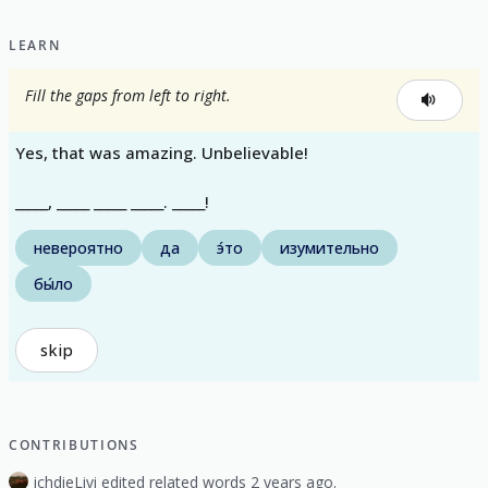
LEARN
Fill the gaps from left to right.
Yes, that was amazing. Unbelievable!
_____, _____ _____ _____. _____!
невероятно
да
э́то
изумительно
бы́ло
skip
CONTRIBUTIONS
ichdieLivi edited related words 2 years ago.