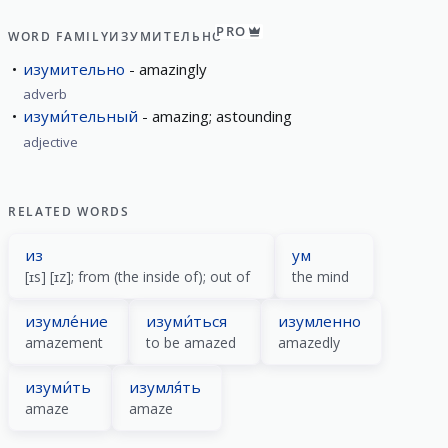
PRO
WORD FAMILY
ИЗУМИТЕЛЬНО
изумительно
amazingly
adverb
изуми́тельный
amazing; astounding
adjective
RELATED WORDS
из
ум
[ɪs] [ɪz]; from (the inside of); out of
the mind
изумле́ние
изуми́ться
изумленно
amazement
to be amazed
amazedly
изуми́ть
изумля́ть
amaze
amaze