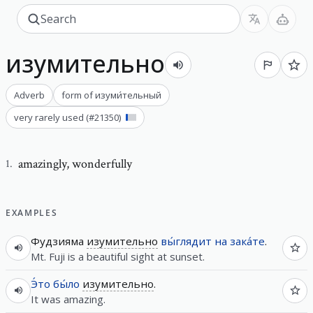
изумительно
Adverb
form of
изуми́тельный
very rarely used
(#
21350
)
amazingly
,
wonderfully
1
.
EXAMPLES
Фудзияма
изумительно
вы́глядит
на
зака́те
.
Mt. Fuji is a beautiful sight at sunset.
Э́то
бы́ло
изумительно
.
It was amazing.