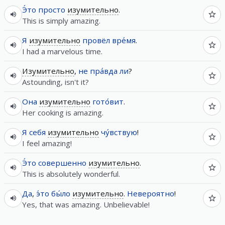
Э́то
просто
изумительно
.
This is simply amazing.
Я
изумительно
провёл
вре́мя
.
I had a marvelous time.
Изумительно
,
не
пра́вда
ли
?
Astounding, isn't it?
Она
изумительно
гото́вит
.
Her cooking is amazing.
Я
себя
изумительно
чу́вствую
!
I feel amazing!
Э́то
совершенно
изумительно
.
This is absolutely wonderful.
Да
,
э́то
бы́ло
изумительно
.
Невероятно
!
Yes, that was amazing. Unbelievable!