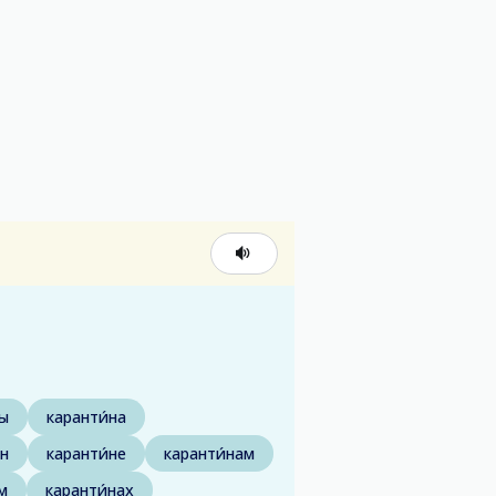
ны
каранти́на
́н
каранти́не
каранти́нам
м
каранти́нах