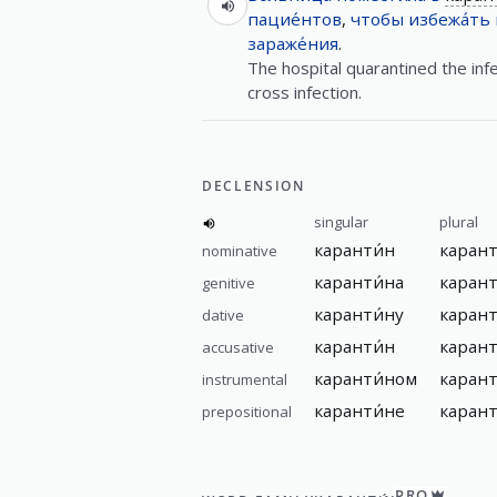
пацие́нтов
,
чтобы
избежа́ть
зараже́ния
.
The hospital quarantined the inf
cross infection.
DECLENSION
singular
plural
каранти́н
карант
nominative
каранти́на
карант
genitive
каранти́ну
карант
dative
каранти́н
карант
accusative
каранти́ном
карант
instrumental
каранти́не
карант
prepositional
PRO