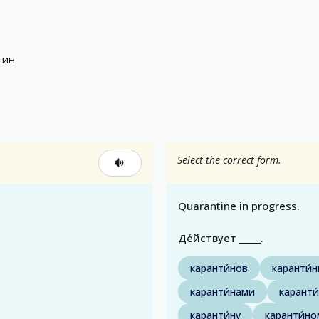
тин
Select the correct form.
Quarantine in progress.
Де́йствует _____.
каранти́нов
каранти́
каранти́нами
каранти
каранти́ну
каранти́но