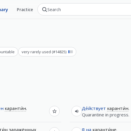
nary
Practice
ountable
very rarely used
(#
14825
)
ен
каранти́н
.
Де́йствует
каранти́н
.
Quarantine in progress.
ти́н
заражённых
Я
на
каранти́не
.