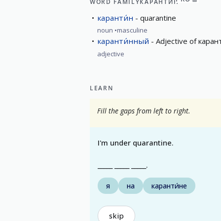
WORD FAMILY
КАРАНТИ́Н
каранти́н
quarantine
noun
masculine
каранти́нный
Adjective of каран
adjective
LEARN
Fill the gaps from left to right.
I'm under quarantine.
_____ _____ _____.
я
на
каранти́не
skip