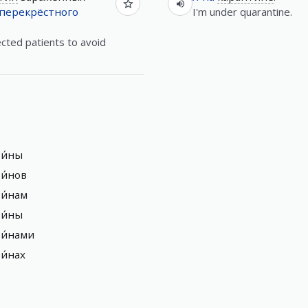
перекрёстного
I'm under quarantine.
ected patients to avoid
и́ны
и́нов
и́нам
и́ны
и́нами
и́нах