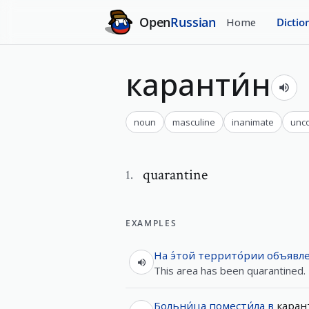
Open
Russian
Home
Dictio
каранти́н
noun
masculine
inanimate
unc
quarantine
1
.
EXAMPLES
На
э́той
террито́рии
объявл
This area has been quarantined.
Больни́ца
помести́ла
в
каран