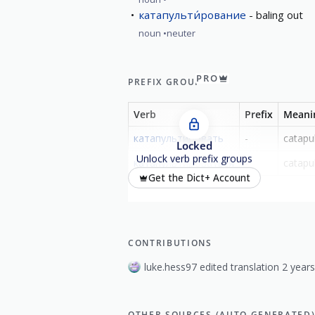
катапульти́рование
baling out
noun
neuter
PRO
PREFIX GROUP
Verb
Prefix
Meani
катапульти́ровать
-
catapu
Locked
Unlock verb prefix groups
катапульти́роваться
-
catapu
Get the Dict+ Account
CONTRIBUTIONS
luke.hess97 edited translation 2 year
OTHER SOURCES (AUTO GENERATED