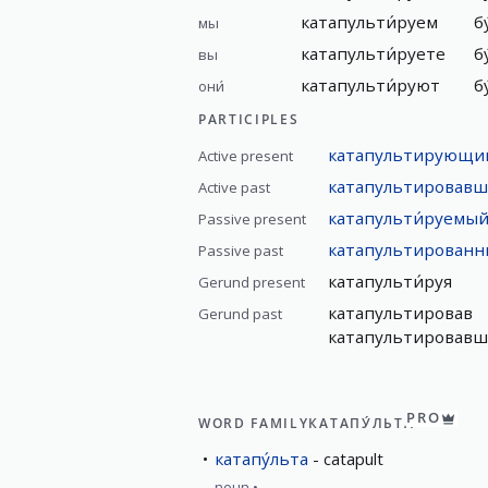
катапульти́руем
б
мы
катапульти́руете
б
вы
катапульти́руют
б
они́
PARTICIPLES
катапультирующи
Active present
катапультировав
Active past
катапульти́руемы
Passive present
катапультирован
Passive past
катапульти́руя
Gerund present
катапультировав
Gerund past
катапультировав
PRO
WORD FAMILY
КАТАПУ́ЛЬТА
катапу́льта
catapult
noun