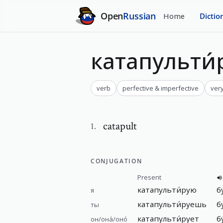
Open
Russian
Home
Dictio
катапульти́
verb
perfective & imperfective
very
catapult
1
.
CONJUGATION
Present
катапульти́рую
б
я
катапульти́руешь
б
ты
катапульти́рует
б
он/она́/оно́