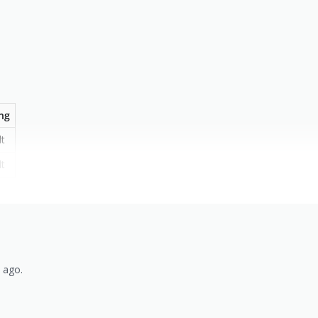
ng
lt
lt
s ago.
)