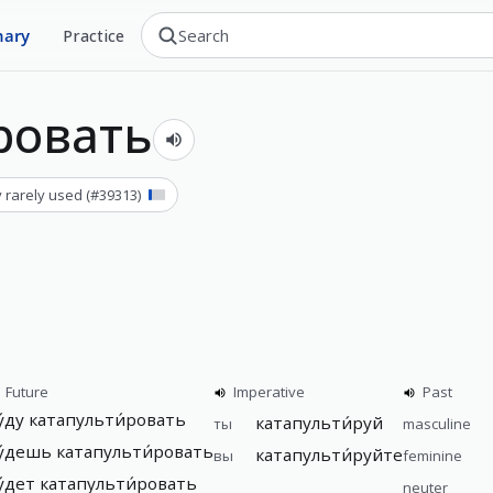
nary
Practice
ровать
 rarely used
(#
39313
)
Future
Imperative
Past
у́ду
катапульти́ровать
катапульти́руй
ты
masculine
у́дешь
катапульти́ровать
катапульти́руйте
вы
feminine
у́дет
катапульти́ровать
neuter