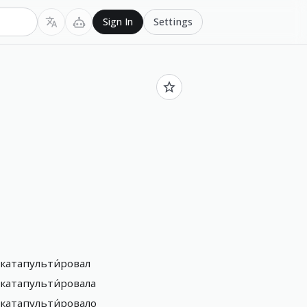
Settings
Sign In
катапульти́ровал
катапульти́ровала
катапульти́ровало