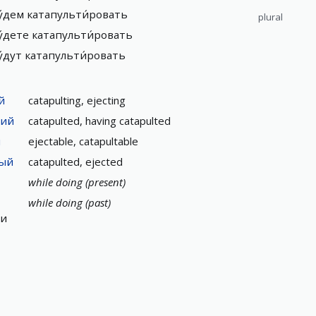
у́дем
катапульти́ровать
plural
у́дете
катапульти́ровать
у́дут
катапульти́ровать
й
catapulting, ejecting
ший
catapulted, having catapulted
й
ejectable, catapultable
ный
catapulted, ejected
while doing (present)
while doing (past)
ши