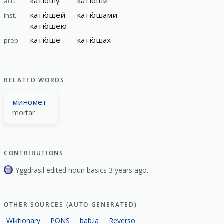
катю́шу
катю́ши
acc.
катю́шей
катю́шами
inst.
катю́шею
катю́ше
катю́шах
prep.
RELATED WORDS
миномёт
mortar
CONTRIBUTIONS
Yggdrasil edited noun basics 3 years ago.
OTHER SOURCES (AUTO GENERATED)
Wiktionary
PONS
bab.la
Reverso