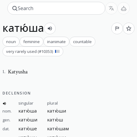
катю́ша
noun
feminine
inanimate
countable
very rarely used
(#
10353
)
Katyusha
1
.
DECLENSION
singular
plural
катю́ша
катю́ши
nom.
катю́ши
катю́ш
gen.
катю́ше
катю́шам
dat.