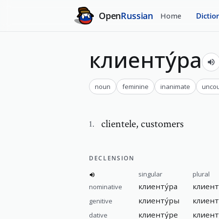
Open
Russian
Home
Dictio
клиенту́ра
noun
feminine
inanimate
uncou
clientele
,
customers
1
.
DECLENSION
singular
plural
клиенту́ра
клиент
nominative
клиенту́ры
клиент
genitive
клиенту́ре
клиент
dative