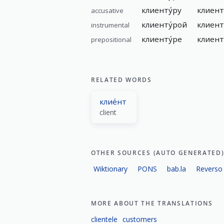
клиенту́ру
клиент
accusative
клиенту́рой
клиент
instrumental
клиенту́ре
клиент
prepositional
RELATED WORDS
клие́нт
client
OTHER SOURCES (AUTO GENERATED
Wiktionary
PONS
bab.la
Reverso
MORE ABOUT THE TRANSLATIONS
clientele
customers