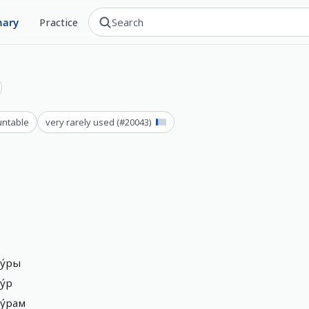
nary
Practice
ntable
very rarely used
(#
20043
)
у́ры
у́р
у́рам