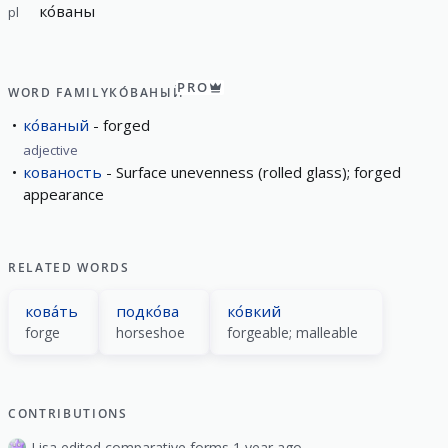
ко́ваны
pl
PRO
WORD FAMILY
КО́ВАНЫЙ
ко́ваный
forged
adjective
кованость
Surface unevenness (rolled glass); forged
appearance
RELATED WORDS
кова́ть
подко́ва
ко́вкий
forge
horseshoe
forgeable; malleable
CONTRIBUTIONS
Lisa edited comparative forms 1 year ago.