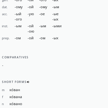
-
ому
-
ой
-
ому
-
ым
dat.
-
ый
-
ую
-
ое
-
ые
acc.
-
ого
-
ых
-
ым
-
ой
-
ым
-
ыми
inst.
-
ою
-
ом
-
ой
-
ом
-
ых
prep.
COMPARATIVES
-
SHORT FORMS
ко́ван
m
ко́вана
f
ко́вано
n