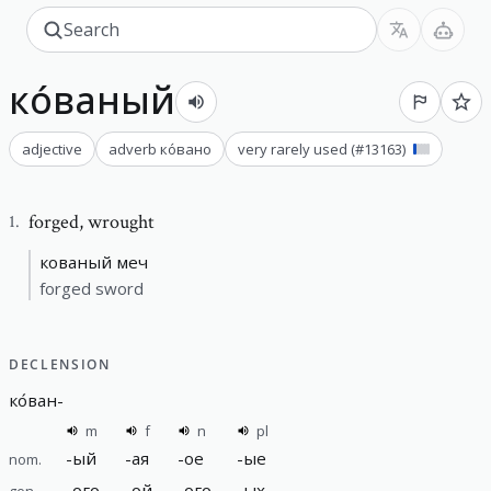
ко́ваный
adjective
adverb
ко́вано
very rarely used
(#
13163
)
forged
,
wrought
1
.
кованый меч
forged sword
DECLENSION
ко́ван
-
m
f
n
pl
-
ый
-
ая
-
ое
-
ые
nom.
-
ого
-
ой
-
ого
-
ых
gen.