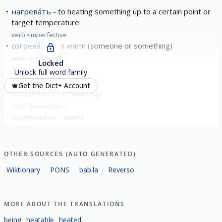
нагрева́ть
to heating something up to a certain point or
target temperature
verb
imperfective
согрева́ть
to warm (someone or something)
verb
imperfective
Locked
обогрева́ть
to heat
Unlock full word family
verb
imperfective
Get the Dict+ Account
отогрева́ть
to warm up
verb
imperfective
пригрева́ть
warm
verb
imperfective
show all
OTHER SOURCES (AUTO GENERATED)
Wiktionary
PONS
bab.la
Reverso
MORE ABOUT THE TRANSLATIONS
being
heatable
heated