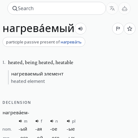
нагрева́емый
participle passive present
of
нагрева́ть
heated
,
being heated, heatable
1
.
нагреваемый элемент
heated element
DECLENSION
нагрева́ем
-
m
f
n
pl
-
ый
-
ая
-
ое
-
ые
nom.
-
ого
-
ой
-
ого
-
ых
gen.