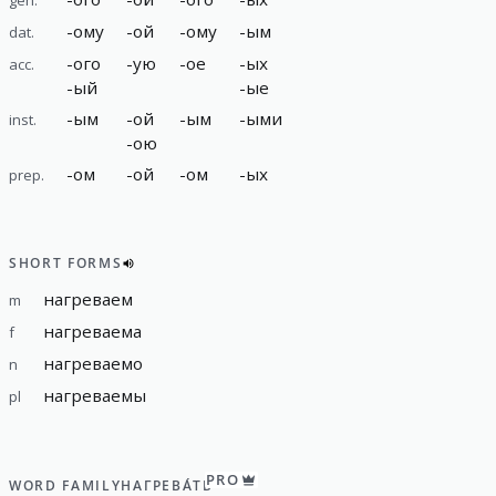
-
ому
-
ой
-
ому
-
ым
dat.
-
ого
-
ую
-
ое
-
ых
acc.
-
ый
-
ые
-
ым
-
ой
-
ым
-
ыми
inst.
-
ою
-
ом
-
ой
-
ом
-
ых
prep.
SHORT FORMS
нагреваем
m
нагреваема
f
нагреваемо
n
нагреваемы
pl
PRO
WORD FAMILY
НАГРЕВА́ТЬ