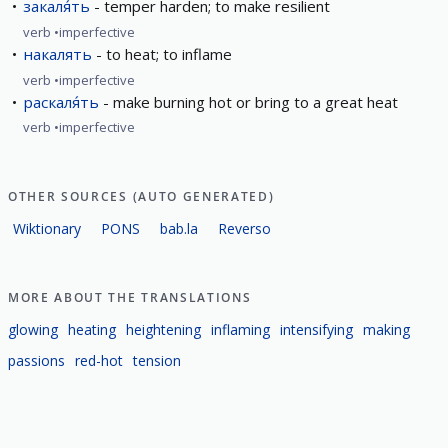
закаля́ть
temper harden; to make resilient
verb
imperfective
накалять
to heat; to inflame
verb
imperfective
раскаля́ть
make burning hot or bring to a great heat
verb
imperfective
OTHER SOURCES (AUTO GENERATED)
Wiktionary
PONS
bab.la
Reverso
MORE ABOUT THE TRANSLATIONS
glowing
heating
heightening
inflaming
intensifying
making
passions
red-hot
tension