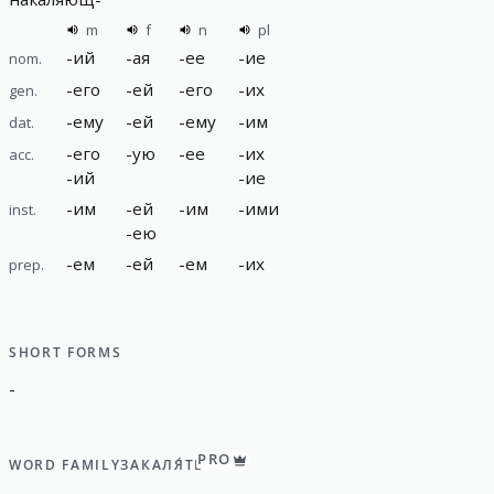
m
f
n
pl
-
ий
-
ая
-
ее
-
ие
nom.
-
его
-
ей
-
его
-
их
gen.
-
ему
-
ей
-
ему
-
им
dat.
-
его
-
ую
-
ее
-
их
acc.
-
ий
-
ие
-
им
-
ей
-
им
-
ими
inst.
-
ею
-
ем
-
ей
-
ем
-
их
prep.
SHORT FORMS
-
PRO
WORD FAMILY
ЗАКАЛЯ́ТЬ