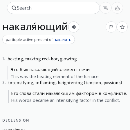
накаля́ющий
participle active present
of
накалять
heating
,
making red-hot, glowing
1
.
Это был накаляющий элемент печи.
This was the heating element of the furnace.
intensifying
,
inflaming, heightening (tension, passions)
2
.
Его слова стали накаляющим фактором в конфликте.
His words became an intensifying factor in the conflict.
DECLENSION
накаля́ющ
-