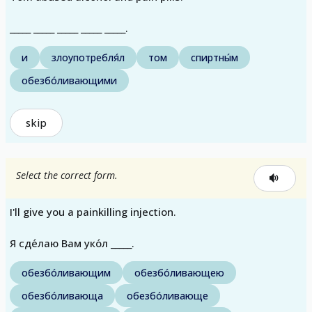
_____ _____ _____ _____ _____.
и
злоупотребля́л
том
спиртны́м
обезбо́ливающими
skip
Select the correct form.
I'll give you a painkilling injection.
Я сде́лаю Вам уко́л _____.
обезбо́ливающим
обезбо́ливающею
обезбо́ливающа
обезбо́ливающе