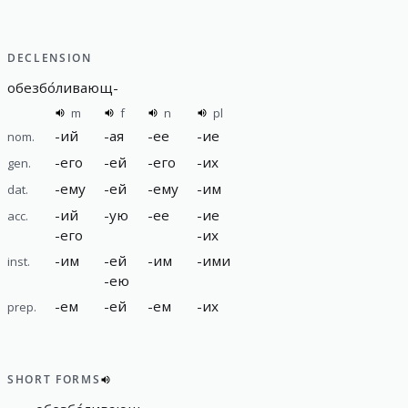
DECLENSION
обезбо́ливающ
-
m
f
n
pl
-
ий
-
ая
-
ее
-
ие
nom.
-
его
-
ей
-
его
-
их
gen.
-
ему
-
ей
-
ему
-
им
dat.
-
ий
-
ую
-
ее
-
ие
acc.
-
его
-
их
-
им
-
ей
-
им
-
ими
inst.
-
ею
-
ем
-
ей
-
ем
-
их
prep.
SHORT FORMS