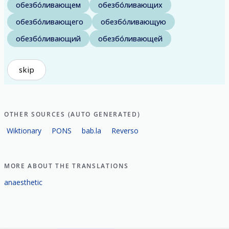
обезбо́ливающем
обезбо́ливающих
обезбо́ливающего
обезбо́ливающую
обезбо́ливающий
обезбо́ливающей
skip
OTHER SOURCES (AUTO GENERATED)
Wiktionary
PONS
bab.la
Reverso
MORE ABOUT THE TRANSLATIONS
anaesthetic