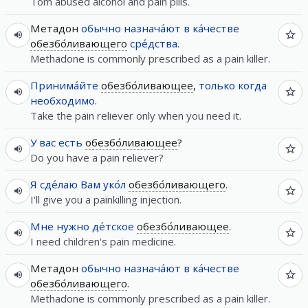
Tom abused alcohol and pain pills.
Метадон
обычно
назнача́ют
в ка́честве
обезбо́ливающего
сре́дства
.
Methadone is commonly prescribed as a pain killer.
Принима́йте
обезбо́ливающее
,
только
когда
необходимо
.
Take the pain reliever only when you need it.
У
вас
есть
обезбо́ливающее
?
Do you have a pain reliever?
Я
сде́лаю
Вам
уко́л
обезбо́ливающего
.
I'll give you a painkilling injection.
Мне
нужно
де́тское
обезбо́ливающее
.
I need children's pain medicine.
Метадон
обычно
назнача́ют
в ка́честве
обезбо́ливающего
.
Methadone is commonly prescribed as a pain killer.