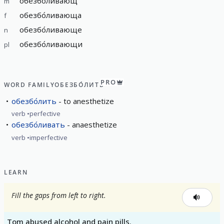
обезбо́ливающ
m
обезбо́ливающа
f
обезбо́ливающе
n
обезбо́ливающи
pl
PRO
WORD FAMILY
ОБЕЗБО́ЛИТЬ
обезбо́лить
to anesthetize
verb
perfective
обезбо́ливать
anaesthetize
verb
imperfective
LEARN
Fill the gaps from left to right.
Tom abused alcohol and pain pills.