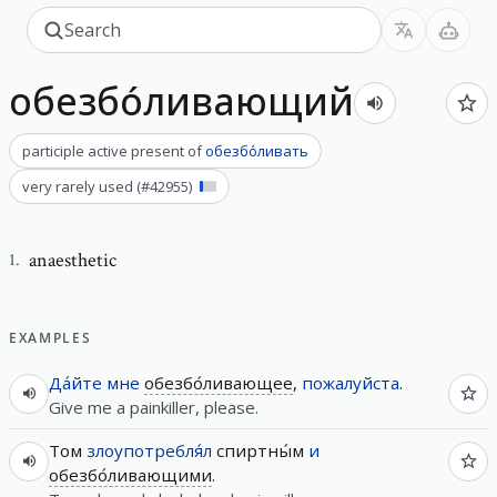
обезбо́ливающий
participle active present
of
обезбо́ливать
very rarely used
(#
42955
)
anaesthetic
1
.
EXAMPLES
Да́йте
мне
обезбо́ливающее
,
пожалуйста
.
Give me a painkiller, please.
Том
злоупотребля́л
спиртны́м
и
обезбо́ливающими
.