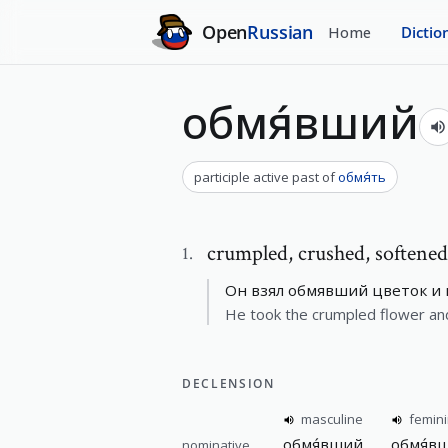
Open
Russian
Home
Dictio
обмя́вший
participle active past
of
обмя́ть
crumpled
,
crushed, softene
1
.
Он взял обмявший цветок и п
He took the crumpled flower and 
DECLENSION
masculine
femin
обмя́вший
обмя́в
nominative