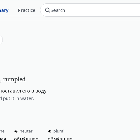
nary
Practice
d, rumpled
оставил его в воду.
put it in water.
ine
neuter
plural
шая
обмя́вшее
обмя́вшие