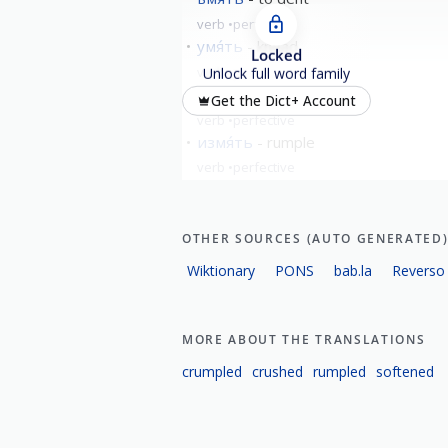
verb
perfective
умя́ть
knead
Locked
verb
perfective
Unlock full word family
замя́ть
hush up
Get the Dict+ Account
verb
perfective
измя́ть
rumple
verb
perfective
show all
OTHER SOURCES (AUTO GENERATED
Wiktionary
PONS
bab.la
Reverso
MORE ABOUT THE TRANSLATIONS
crumpled
crushed
rumpled
softened