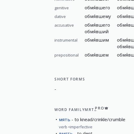
обмя́вшего
обмя́в
genitive
обмя́вшему
обмя́в
dative
обмя́вшего
обмя́в
accusative
обмя́вший
обмя́вшим
обмя́в
instrumental
обмя́в
обмя́вшем
обмя́в
prepositional
SHORT FORMS
-
PRO
WORD FAMILY
МЯТЬ
мять
to knead/crinkle/crumble
verb
imperfective
вмять
to dent