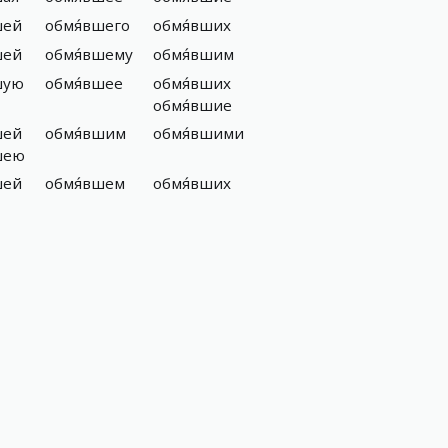
шей
обмя́вшего
обмя́вших
шей
обмя́вшему
обмя́вшим
шую
обмя́вшее
обмя́вших
обмя́вшие
шей
обмя́вшим
обмя́вшими
шею
шей
обмя́вшем
обмя́вших