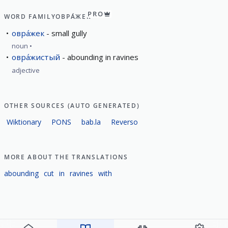
PRO
WORD FAMILY
ОВРА́ЖЕК
овра́жек
small gully
noun
овра́жистый
abounding in ravines
adjective
OTHER SOURCES (AUTO GENERATED)
Wiktionary
PONS
bab.la
Reverso
MORE ABOUT THE TRANSLATIONS
abounding
cut
in
ravines
with