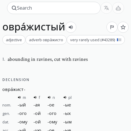
овра́жистый
adjective
adverb
овра́жисто
very rarely used
(#
43289
)
abounding in ravines
,
cut with ravines
1
.
DECLENSION
овра́жист
-
m
f
n
pl
-
ый
-
ая
-
ое
-
ые
nom.
-
ого
-
ой
-
ого
-
ых
gen.
-
ому
-
ой
-
ому
-
ым
dat.
-
ый
-
ую
-
ое
-
ые
acc.