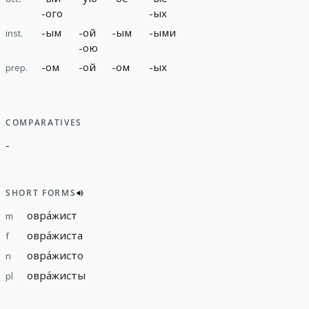
-
ого
-
ых
-
ым
-
ой
-
ым
-
ыми
inst.
-
ою
-
ом
-
ой
-
ом
-
ых
prep.
COMPARATIVES
-
SHORT FORMS
овра́жист
m
овра́жиста
f
овра́жисто
n
овра́жисты
pl