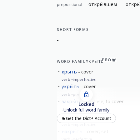
откры́вшем
откры
prepositional
SHORT FORMS
-
PRO
WORD FAMILY
КРЫТЬ
крыть
cover
verb
imperfective
укры́ть
cover
verb
perfective
закры́ть
to close; to cover
Locked
verb
perfective
Unlock full word family
кры́ться
lie
Get the Dict+ Account
verb
imperfective
накры́ть
cover; set
verb
perfective