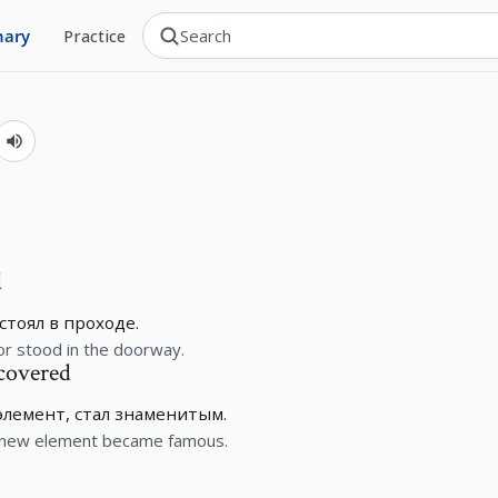
nary
Practice
d
стоял в проходе.
r stood in the doorway.
covered
лемент, стал знаменитым.
a new element became famous.