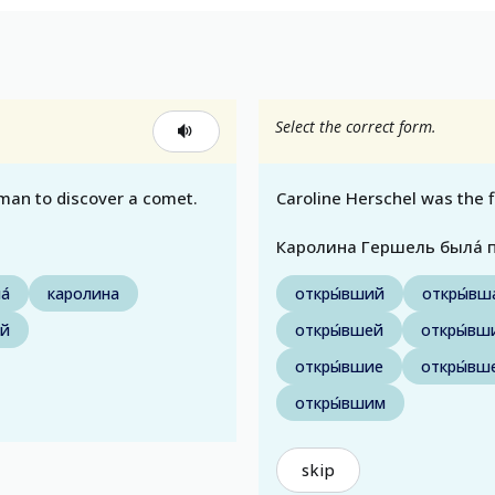
Select the correct form.
oman to discover a comet.
Caroline Herschel was the 
Каролина Гершель была́ пе
а́
каролина
откры́вший
откры́вш
ой
откры́вшей
откры́вш
откры́вшие
откры́вш
откры́вшим
skip