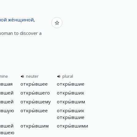
вой
же́нщиной
,
 woman to discover a
nine
neuter
plural
́вшая
откры́вшее
откры́вшие
́вшей
откры́вшего
откры́вших
́вшей
откры́вшему
откры́вшим
́вшую
откры́вшее
откры́вших
откры́вшие
́вшей
откры́вшим
откры́вшими
ы́вшею