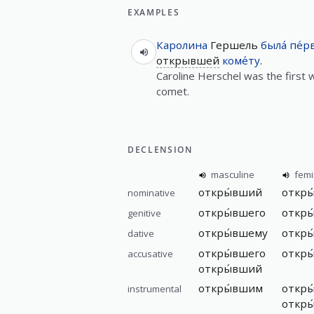
EXAMPLES
Каролина
Гершель
была́
пе́р
открывшей
коме́ту
.
Caroline Herschel was the first
comet.
DECLENSION
masculine
femi
откры́вший
откры
nominative
откры́вшего
откры
genitive
откры́вшему
откры
dative
откры́вшего
откры
accusative
откры́вший
откры́вшим
откры
instrumental
откр