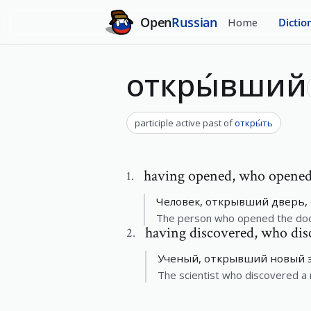
Open
Russian
Home
Dictio
откры́вший
participle active past
of
откры́ть
having opened
,
who opene
1
.
Человек, открывший дверь, 
The person who opened the doo
having discovered
,
who dis
2
.
Ученый, открывший новый э
The scientist who discovered 