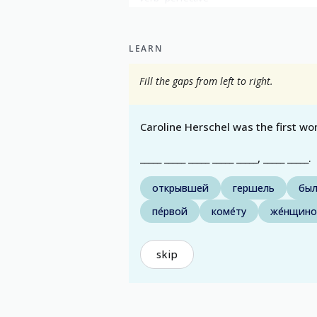
show all
LEARN
Fill the gaps from left to right.
Caroline Herschel was the first w
_____ _____ _____ _____ _____, _____ _____.
открывшей
гершель
был
пе́рвой
коме́ту
же́нщин
skip