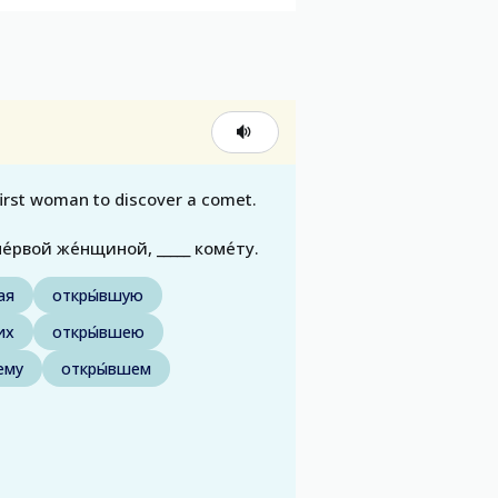
first woman to discover a comet.
́рвой же́нщиной, _____ коме́ту.
ая
откры́вшую
их
откры́вшею
ему
откры́вшем