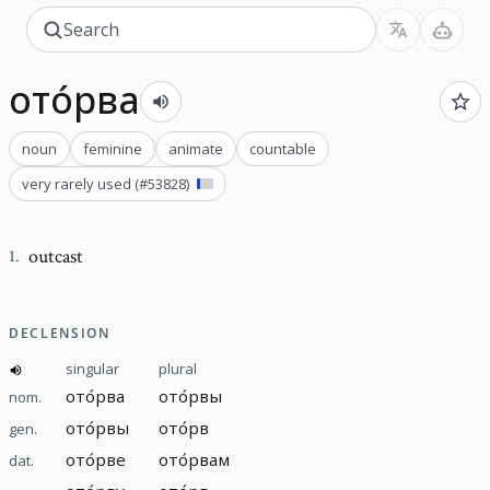
ото́рва
noun
feminine
animate
countable
very rarely used
(#
53828
)
outcast
1
.
DECLENSION
singular
plural
ото́рва
ото́рвы
nom.
ото́рвы
ото́рв
gen.
ото́рве
ото́рвам
dat.