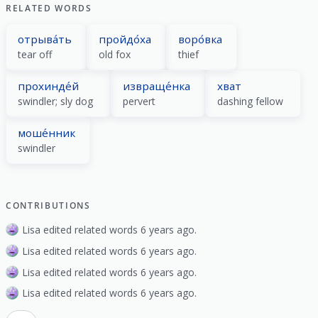
RELATED WORDS
отрыва́ть
пройдо́ха
воро́вка
tear off
old fox
thief
прохинде́й
извраще́нка
хват
swindler; sly dog
pervert
dashing fellow
моше́нник
swindler
CONTRIBUTIONS
Lisa edited related words 6 years ago.
Lisa edited related words 6 years ago.
Lisa edited related words 6 years ago.
Lisa edited related words 6 years ago.