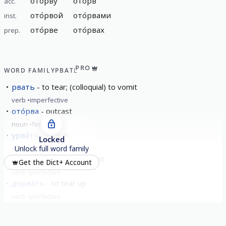
ото́рву
ото́рв
acc.
ото́рвой
ото́рвами
inst.
ото́рве
ото́рвах
prep.
PRO
WORD FAMILY
РВАТЬ
рвать
to tear; (colloquial) to vomit
verb
imperfective
ото́рва
outcast
noun
feminine
урва́ть
snatch
Locked
verb
perfective
Unlock full word family
вы́рвать
take out; vomit
Get the Dict+ Account
verb
perfective
дорва́ть
to tear up
verb
perfective
show all