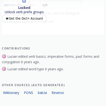
заплёвывать
за-
spit
Locked
Unlock verb prefix groups
наплёвывать
на-
not to care; to disregard
Get the Dict+ Account
отплёвывать
от-
spit out
CONTRIBUTIONS
Lucian edited verb basics, imperative forms, past forms and
conjugation 6 years ago.
Lucian edited word type 6 years ago.
OTHER SOURCES (AUTO GENERATED)
Wiktionary
PONS
bab.la
Reverso