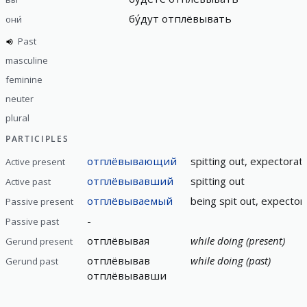
бу́дут
отплёвывать
они́
Past
masculine
feminine
neuter
plural
PARTICIPLES
отплёвывающий
spitting out, expectorat
Active present
отплёвывавший
spitting out
Active past
отплёвываемый
being spit out, expector
Passive present
-
Passive past
отплёвывая
while doing (present)
Gerund present
отплёвывав
while doing (past)
Gerund past
отплёвывавши