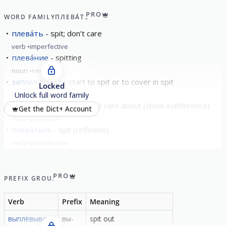
PRO
WORD FAMILY
ПЛЕВА́ТЬ
плева́ть
spit; don’t care
verb
imperfective
плева́ние
spitting
noun
neuter
заплева́ть
to start to spit or to cover in spit
Locked
verb
perfective
Unlock full word family
наплева́ть
"spit" to not care about (show indifference)
Get the Dict+ Account
verb
perfective
плева́ться
spit (reflexive)
verb
imperfective
show all
PRO
PREFIX GROUP
Verb
Prefix
Meaning
выплёвывать
вы-
spit out