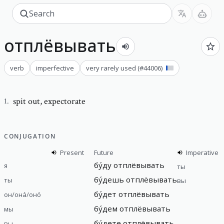
отплёвывать
verb
imperfective
very rarely used
(#
44006
)
spit out
,
expectorate
1
.
CONJUGATION
Present
Future
Imperative
бу́ду
отплёвывать
я
ты
бу́дешь
отплёвывать
ты
вы
бу́дет
отплёвывать
он/она́/оно́
бу́дем
отплёвывать
мы
бу́дете
отплёвывать
вы