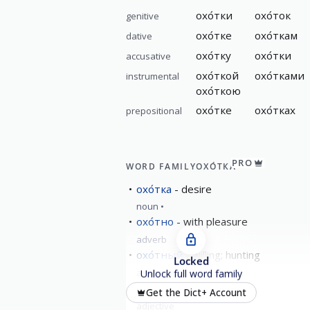
охо́тки
охо́ток
genitive
охо́тке
охо́ткам
dative
охо́тку
охо́тки
accusative
охо́ткой
охо́тками
instrumental
охо́ткою
охо́тке
охо́тках
prepositional
PRO
WORD FAMILY
ОХО́ТКА
охо́тка
desire
noun
охо́тно
with pleasure
adverb
охо́тный
willing; hunting
Locked
adjective
Unlock full word family
охо́тский
Okhotsk
Get the Dict+ Account
adjective