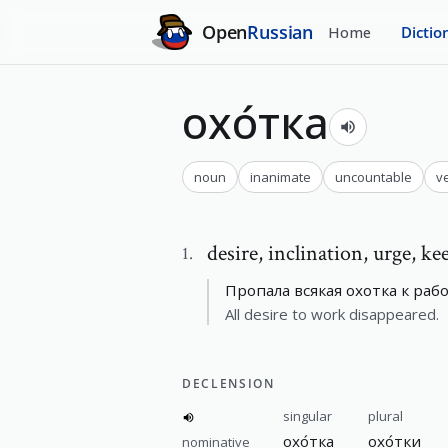
Open
Russian
Home
Dictio
охо́тка
noun
inanimate
uncountable
v
desire
,
inclination, urge, ke
1
.
Пропала всякая охотка к рабо
All desire to work disappeared.
DECLENSION
singular
plural
охо́тка
охо́тки
nominative