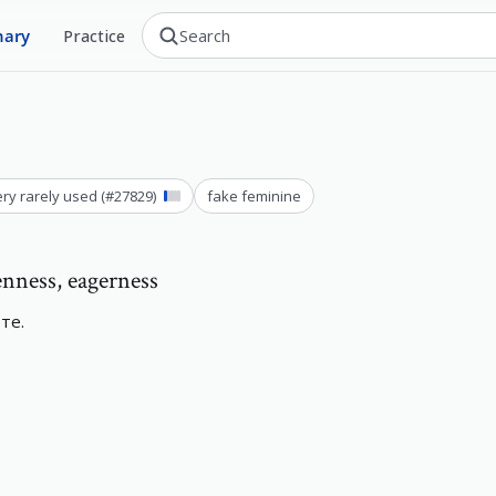
nary
Practice
ery rarely used
(#
27829
)
fake feminine
enness, eagerness
те.