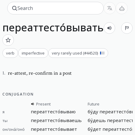
переаттесто́вывать
verb
imperfective
very rarely used
(#
44520
)
re-attest
,
re-confirm in a post
1
.
CONJUGATION
Present
Future
переаттесто́вываю
бу́ду переаттесто́в
я
переаттесто́вываешь
бу́дешь переаттест
ты
переаттесто́вывает
бу́дет переаттесто́
он/она́/оно́