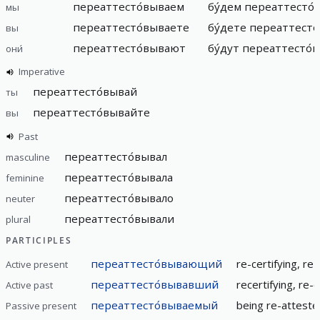
переаттесто́вываем
бу́дем переаттесто́
мы
переаттесто́вываете
бу́дете переаттесто
вы
переаттесто́вывают
бу́дут переаттесто́
они́
Imperative
переаттесто́вывай
ты
переаттесто́вывайте
вы
Past
переаттесто́вывал
masculine
переаттесто́вывала
feminine
переаттесто́вывало
neuter
переаттесто́вывали
plural
PARTICIPLES
переаттесто́вывающий
re-certifying, re
Active present
переаттесто́вывавший
recertifying, re-
Active past
переаттесто́вываемый
being re-attested
Passive present