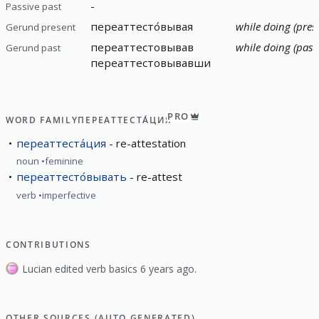
-
Passive past
переаттесто́вывая
while doing (pres
Gerund present
переаттестовывав
while doing (past)
Gerund past
переаттестовывавши
PRO
WORD FAMILY
ПЕРЕАТТЕСТА́ЦИЯ
переаттеста́ция
re-attestation
noun
feminine
переаттесто́вывать
re-attest
verb
imperfective
CONTRIBUTIONS
Lucian edited verb basics 6 years ago.
OTHER SOURCES (AUTO GENERATED)