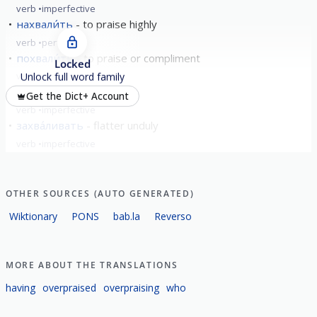
verb
imperfective
нахвали́ть
to praise highly
verb
perfective
похвали́ть
to praise or compliment
Locked
verb
perfective
Unlock full word family
хвали́ться
boast
Get the Dict+ Account
verb
imperfective
захва́ливать
flatter unduly
verb
imperfective
show all
OTHER SOURCES (AUTO GENERATED)
Wiktionary
PONS
bab.la
Reverso
MORE ABOUT THE TRANSLATIONS
having
overpraised
overpraising
who