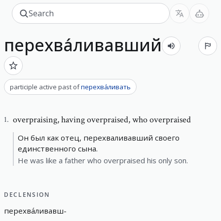
перехва́ливавший
participle active past
of
перехва́ливать
overpraising
,
having overpraised, who overpraised
1
.
Он был как отец, перехваливавший своего
единственного сына.
He was like a father who overpraised his only son.
DECLENSION
перехва́ливавш
-