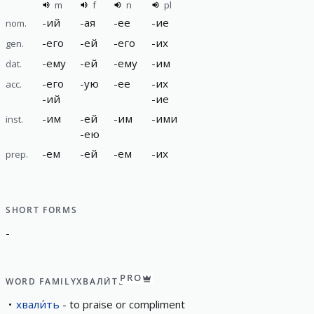
m
f
n
pl
-
ий
-
ая
-
ее
-
ие
nom.
-
его
-
ей
-
его
-
их
gen.
-
ему
-
ей
-
ему
-
им
dat.
-
его
-
ую
-
ее
-
их
acc.
-
ий
-
ие
-
им
-
ей
-
им
-
ими
inst.
-
ею
-
ем
-
ей
-
ем
-
их
prep.
SHORT FORMS
-
PRO
WORD FAMILY
ХВАЛИ́ТЬ
хвали́ть
to praise or compliment