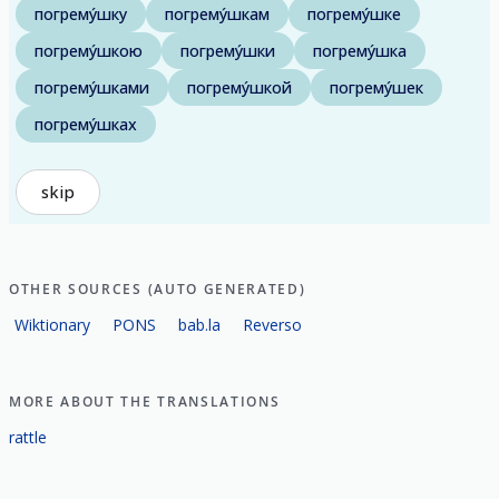
погрему́шку
погрему́шкам
погрему́шке
погрему́шкою
погрему́шки
погрему́шка
погрему́шками
погрему́шкой
погрему́шек
погрему́шках
skip
OTHER SOURCES (AUTO GENERATED)
Wiktionary
PONS
bab.la
Reverso
MORE ABOUT THE TRANSLATIONS
rattle