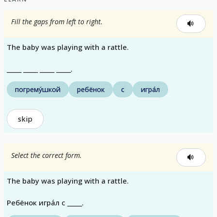
Fill the gaps from left to right.
The baby was playing with a rattle.
_____ _____ _____ _____.
погрему́шкой
ребёнок
с
игра́л
skip
Select the correct form.
The baby was playing with a rattle.
Ребёнок игра́л с _____.