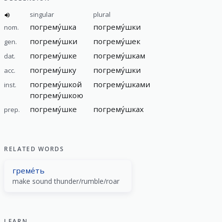
singular
plural
погрему́шка
погрему́шки
nom.
погрему́шки
погрему́шек
gen.
погрему́шке
погрему́шкам
dat.
погрему́шку
погрему́шки
acc.
погрему́шкой
погрему́шками
inst.
погрему́шкою
погрему́шке
погрему́шках
prep.
RELATED WORDS
греме́ть
make sound thunder/rumble/roar
LEARN