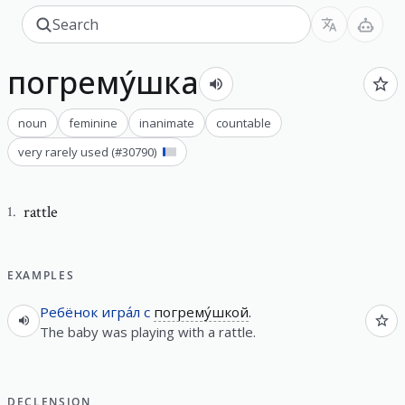
погрему́шка
noun
feminine
inanimate
countable
very rarely used
(#
30790
)
rattle
1
.
EXAMPLES
Ребёнок
игра́л
с
погрему́шкой
.
The baby was playing with a rattle.
DECLENSION