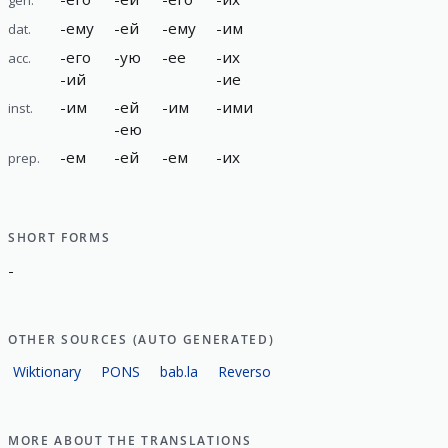
-
ему
-
ей
-
ему
-
им
dat.
-
его
-
ую
-
ее
-
их
acc.
-
ий
-
ие
-
им
-
ей
-
им
-
ими
inst.
-
ею
-
ем
-
ей
-
ем
-
их
prep.
SHORT FORMS
-
OTHER SOURCES (AUTO GENERATED)
Wiktionary
PONS
bab.la
Reverso
MORE ABOUT THE TRANSLATIONS