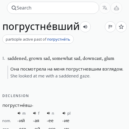
погрустне́вший
participle active past
of
погрустне́ть
saddened
,
grown sad, somewhat sad, downcast, glum
1
.
Она посмотрела на меня погрустневшим взглядом.
She looked at me with a saddened gaze.
DECLENSION
погрустне́вш
-
m
f
n
pl
-
ий
-
ая
-
ее
-
ие
nom.
-
его
-
ей
-
его
-
их
gen.