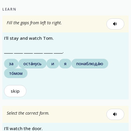
LEARN
Fill the gaps from left to right.
I'll stay and watch Tom.
_____ _____ _____ _____ _____ _____.
за
оста́нусь
и
я
понаблюда́ю
то́мом
skip
Select the correct form.
I'll watch the door.