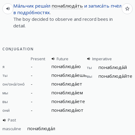
Ма́льчик
реши́л
понаблюда́ть
и
записа́ть
пчёл
в
подро́бностях
.
The boy decided to observe and record bees in
detail.
CONJUGATION
Present
Future
Imperative
-
понаблюда́ю
я
понаблюда́й
ты
-
понаблюда́ешь
ты
понаблюда́йте
вы
-
понаблюда́ет
он/она́/оно́
-
понаблюда́ем
мы
-
понаблюда́ете
вы
-
понаблюда́ют
они́
Past
понаблюда́л
masculine