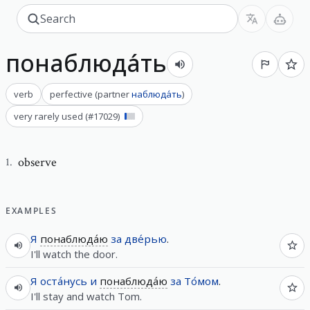
понаблюда́ть
verb
perfective
(
partner
наблюда́ть
)
very rarely used
(#
17029
)
observe
1
.
EXAMPLES
Я
понаблюда́ю
за
две́рью
.
I'll watch the door.
Я
оста́нусь
и
понаблюда́ю
за
То́мом
.
I'll stay and watch Tom.