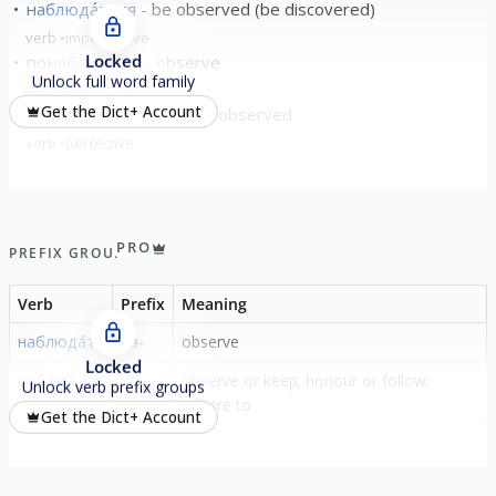
наблюда́ться
be observed (be discovered)
verb
imperfective
Locked
понаблюда́ть
observe
Unlock full word family
verb
perfective
Get the Dict+ Account
понаблюдаться
to be observed
verb
perfective
PRO
PREFIX GROUP
Verb
Prefix
Meaning
наблюда́ть
на-
observe
Locked
соблюда́ть
со-
observe or keep; honour or follow;
Unlock verb prefix groups
adhere to
Get the Dict+ Account