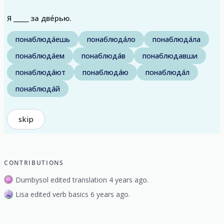
Я _____ за две́рью.
понаблюда́ешь
понаблюда́ло
понаблюда́ла
понаблюда́ем
понаблюда́в
понаблюдавши
понаблюда́ют
понаблюда́ю
понаблюда́л
понаблюда́й
skip
CONTRIBUTIONS
Dumbysol edited translation 4 years ago.
Lisa edited verb basics 6 years ago.