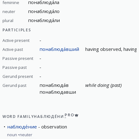
понаблюда́ла
feminine
понаблюда́ло
neuter
понаблюда́ли
plural
PARTICIPLES
-
Active present
понаблюда́вший
having observed, having
Active past
-
Passive present
-
Passive past
-
Gerund present
понаблюда́в
while doing (past)
Gerund past
понаблюдавши
PRO
WORD FAMILY
НАБЛЮДЕ́НИЕ
наблюде́ние
observation
noun
neuter