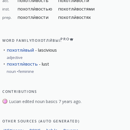
похотли́вость
похотли́вости
acc.
похотли́востью
похотли́востями
inst.
похотли́вости
похотли́востях
prep.
PRO
WORD FAMILY
ПОХОТЛИ́ВЫЙ
похотли́вый
lascivious
adjective
похотли́вость
lust
noun
feminine
CONTRIBUTIONS
Lucian edited noun basics 7 years ago.
OTHER SOURCES (AUTO GENERATED)