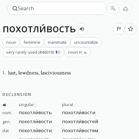
похотли́вость
noun
feminine
inanimate
uncountable
very rarely used
(#
46019
)
noun in -ь
lust
,
lewdness, lasciviousness
1
.
DECLENSION
singular
plural
похотли́вость
похотли́вости
nom.
похотли́вости
похотли́востей
gen.
похотли́вости
похотли́востям
dat.