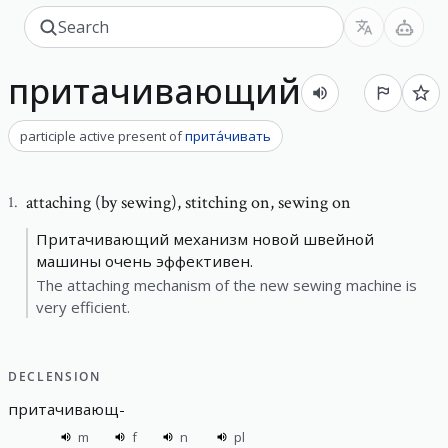
притачивающий
participle active present
of
прита́чивать
attaching (by sewing)
,
stitching on, sewing on
1
.
Притачивающий механизм новой швейной
машины очень эффективен.
The attaching mechanism of the new sewing machine is
very efficient.
DECLENSION
притачивающ
-
m
f
n
pl