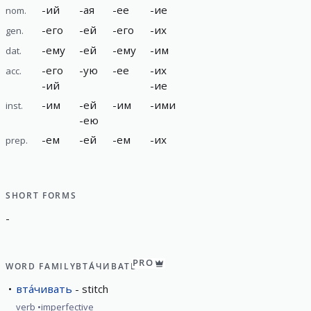
-
ий
-
ая
-
ее
-
ие
nom.
-
его
-
ей
-
его
-
их
gen.
-
ему
-
ей
-
ему
-
им
dat.
-
его
-
ую
-
ее
-
их
acc.
-
ий
-
ие
-
им
-
ей
-
им
-
ими
inst.
-
ею
-
ем
-
ей
-
ем
-
их
prep.
SHORT FORMS
-
PRO
WORD FAMILY
ВТА́ЧИВАТЬ
вта́чивать
stitch
verb
imperfective