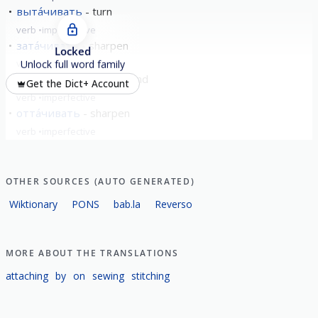
выта́чивать
turn
verb
imperfective
зата́чивать
sharpen
Locked
verb
imperfective
Unlock full word family
обта́чивать
stitch round
Get the Dict+ Account
verb
imperfective
отта́чивать
sharpen
verb
imperfective
show all
OTHER SOURCES (AUTO GENERATED)
Wiktionary
PONS
bab.la
Reverso
MORE ABOUT THE TRANSLATIONS
attaching
by
on
sewing
stitching