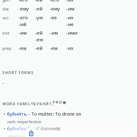
-
ему
-
ей
-
ему
-
им
dat.
-
его
-
ую
-
ее
-
их
acc.
-
ий
-
ие
-
им
-
ей
-
им
-
ими
inst.
-
ею
-
ем
-
ей
-
ем
-
их
prep.
SHORT FORMS
-
PRO
WORD FAMILY
БУБНИ́ТЬ
бубни́ть
To mutter; To drone on
verb
imperfective
бубно́вый
of diamonds
adjective