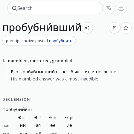
пробубни́вший
participle active past
of
пробубни́ть
mumbled
,
muttered, grumbled
1
.
Его пробубнивший ответ был почти неслышен.
His mumbled answer was almost inaudible.
DECLENSION
пробубни́вш
-
m
f
n
pl
-
ий
-
ая
-
ее
-
ие
nom.
-
его
-
ей
-
его
-
их
gen.