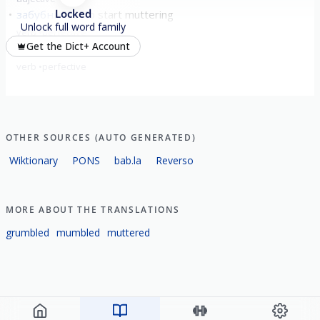
Locked
забубнить
to start muttering
Unlock full word family
verb
perfective
Get the Dict+ Account
пробубни́ть
mutter
verb
perfective
OTHER SOURCES (AUTO GENERATED)
Wiktionary
PONS
bab.la
Reverso
MORE ABOUT THE TRANSLATIONS
grumbled
mumbled
muttered