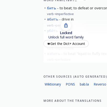
WORD FAMILY
БИТЬ
бить
to beat; to defeat or overco
verb
imperfective
вбить
drive in
verb
perfective
уби́ть
to kill
Locked
verb
perfective
Unlock full word family
би́ться
fight
Get the Dict+ Account
verb
imperfective
взбить
to beat "liquid to fluffy tex
verb
perfective
show all
OTHER SOURCES (AUTO GENERATED
Wiktionary
PONS
bab.la
Reverso
MORE ABOUT THE TRANSLATIONS