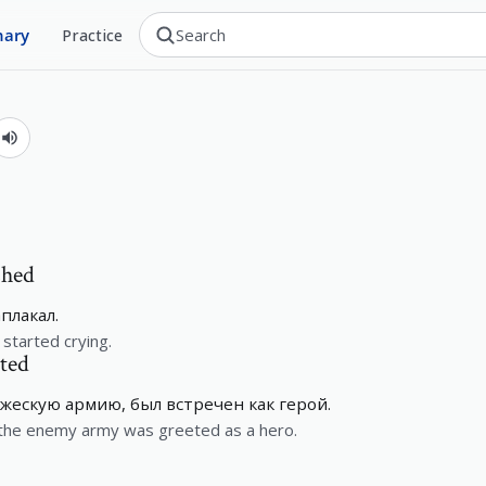
nary
Practice
shed
плакал.
started crying.
ted
ескую армию, был встречен как герой.
he enemy army was greeted as a hero.