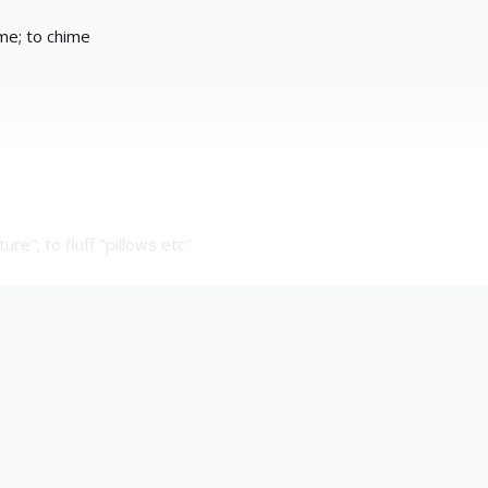
me; to chime
ture"; to fluff "pillows etc"
)