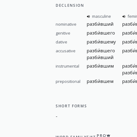
DECLENSION
masculine
femi
разби́вший
разби
nominative
разби́вшего
разби
genitive
разби́вшему
разби
dative
разби́вшего
разби
accusative
разби́вший
разби́вшим
разби
instrumental
разби
разби́вшем
разби
prepositional
SHORT FORMS
-
PRO