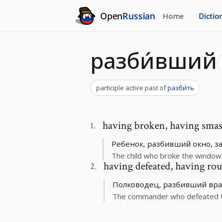
Open
Russian
Home
Dictio
разби́вший
participle active past
of
разби́ть
having broken
,
having sma
1
.
Ребенок, разбивший окно, за
The child who broke the window 
having defeated
,
having rou
2
.
Полководец, разбивший враж
The commander who defeated t