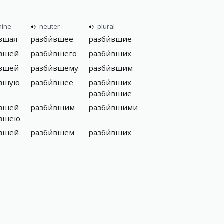
nine
neuter
plural
́вшая
разби́вшее
разби́вшие
́вшей
разби́вшего
разби́вших
́вшей
разби́вшему
разби́вшим
́вшую
разби́вшее
разби́вших
разби́вшие
́вшей
разби́вшим
разби́вшими
́вшею
́вшей
разби́вшем
разби́вших