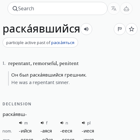
раска́явшийся
participle active past
of
раска́яться
repentant
,
remorseful, penitent
1
.
Он был раска́явшийся грешник.
He was a repentant sinner.
DECLENSION
раска́явш
-
m
f
n
pl
-
ийся
-
аяся
-
ееся
-
иеся
nom.
-
егося
-
ейся
-
егося
-
ихся
gen.