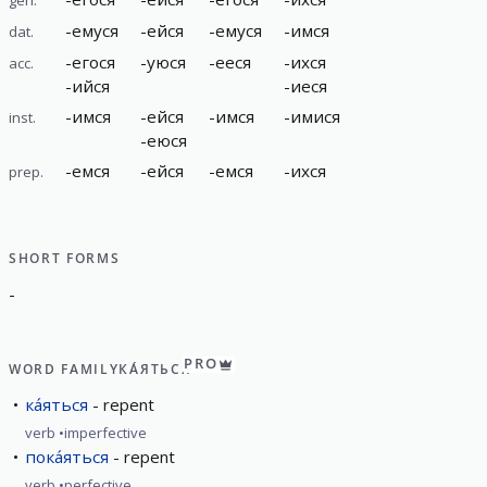
-
емуся
-
ейся
-
емуся
-
имся
dat.
-
егося
-
уюся
-
ееся
-
ихся
acc.
-
ийся
-
иеся
-
имся
-
ейся
-
имся
-
имися
inst.
-
еюся
-
емся
-
ейся
-
емся
-
ихся
prep.
SHORT FORMS
-
PRO
WORD FAMILY
КА́ЯТЬСЯ
ка́яться
repent
verb
imperfective
пока́яться
repent
verb
perfective