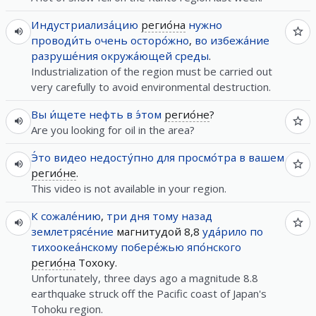
Индустриализа́цию
регио́на
нужно
проводи́ть
очень
осторо́жно
,
во
избежа́ние
разруше́ния
окружа́ющей
среды
.
Industrialization of the region must be carried out
very carefully to avoid environmental destruction.
Вы
и́щете
нефть
в
э́том
регио́не
?
Are you looking for oil in the area?
Э́то
видео
недосту́пно
для
просмо́тра
в
вашем
регио́не
.
This video is not available in your region.
К сожале́нию
,
три
дня
тому
назад
землетрясе́ние
магнитудой 8,8
уда́рило
по
тихоокеа́нскому
побере́жью
япо́нского
регио́на
Тохоку.
Unfortunately, three days ago a magnitude 8.8
earthquake struck off the Pacific coast of Japan's
Tohoku region.