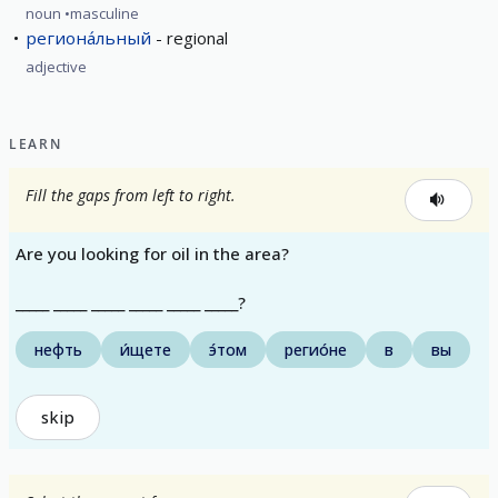
noun
masculine
региона́льный
regional
adjective
LEARN
Fill the gaps from left to right.
Are you looking for oil in the area?
_____ _____ _____ _____ _____ _____?
нефть
и́щете
э́том
регио́не
в
вы
skip