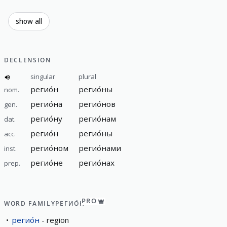
show all
DECLENSION
singular
plural
регио́н
регио́ны
nom.
регио́на
регио́нов
gen.
регио́ну
регио́нам
dat.
регио́н
регио́ны
acc.
регио́ном
регио́нами
inst.
регио́не
регио́нах
prep.
PRO
WORD FAMILY
РЕГИО́Н
регио́н
region