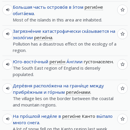
Большая
часть
острово́в
в
э́том
регио́не
обита́ема
.
Most of the islands in this area are inhabited.
Загрязне́ние
катастрофически
ска́зывается
на
эколо́гии
регио́на
.
Pollution has a disastrous effect on the ecology of a
region.
Юго-восто́чный
регио́н
А́нглии
густонаселен.
The South East region of England is densely
populated.
Дере́вня
располо́жена
на
грани́це
между
прибре́жным
и
го́рным
регио́нами
.
The village lies on the border between the coastal
and mountain regions.
На
про́шлой
неде́ле
в
регио́не
Канто
вы́пало
много
снега
.
A lot of snow fell on the Kanto region last week.