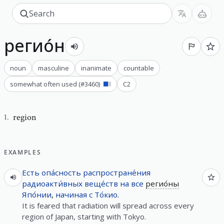
регио́н
noun
masculine
inanimate
countable
somewhat often used
(#
3460
)
C2
region
1
.
EXAMPLES
Есть
опа́сность
распростране́ния
радиоакти́вных
веще́ств
на
все
регио́ны
Япо́нии
,
начиная
с
То́кио
.
It is feared that radiation will spread across every
region of Japan, starting with Tokyo.