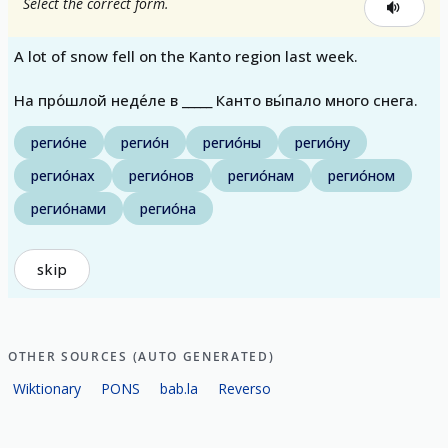
Select the correct form.
A lot of snow fell on the Kanto region last week.
На про́шлой неде́ле в _____ Канто вы́пало много снега.
регио́не
регио́н
регио́ны
регио́ну
регио́нах
регио́нов
регио́нам
регио́ном
регио́нами
регио́на
skip
OTHER SOURCES (AUTO GENERATED)
Wiktionary
PONS
bab.la
Reverso