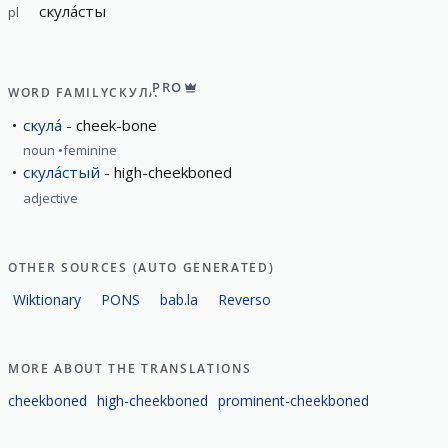
скула́сты
pl
PRO
WORD FAMILY
СКУЛА́
скула́
cheek-bone
noun
feminine
скула́стый
high-cheekboned
adjective
OTHER SOURCES (AUTO GENERATED)
Wiktionary
PONS
bab.la
Reverso
MORE ABOUT THE TRANSLATIONS
cheekboned
high-cheekboned
prominent-cheekboned