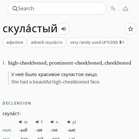
скула́стый
adjective
adverb
скула́сто
very rarely used
(#
15300
)
high-cheekboned
,
prominent-cheekboned, cheekboned
1
.
У неё было красивое скуластое лицо.
She had a beautiful high-cheekboned face.
DECLENSION
скула́ст
-
m
f
n
pl
-
ый
-
ая
-
ое
-
ые
nom.
-
ого
-
ой
-
ого
-
ых
gen.