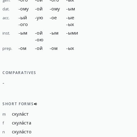
-
ому
-
ой
-
ому
-
ым
dat.
-
ый
-
ую
-
ое
-
ые
acc.
-
ого
-
ых
-
ым
-
ой
-
ым
-
ыми
inst.
-
ою
-
ом
-
ой
-
ом
-
ых
prep.
COMPARATIVES
-
SHORT FORMS
скула́ст
m
скула́ста
f
скула́сто
n