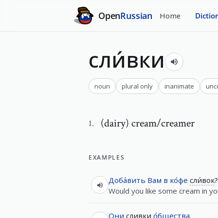
Open
Russian
Home
Dictio
сли́вки
noun
plural only
inanimate
unc
(dairy) cream/creamer
1
.
EXAMPLES
Доба́вить
Вам
в
ко́фе
сли́вок
?
Would you like some cream in yo
Они
сливки
о́бщества
.