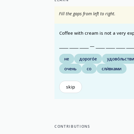
Fill the gaps from left to right.
Coffee with cream is not a very ex
_____ _____ _____ — _____ _____ _____ ____
не
дорого́е
удово́льств
очень
со
сли́вками
skip
CONTRIBUTIONS