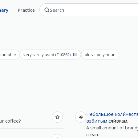
nary
Practice
ountable
very rarely used
(#
10862
)
plural-only noun
Небольшо́е
коли́чест
ur coffee?
взбитым
сли́вкам
.
A small amount of brand
cream.