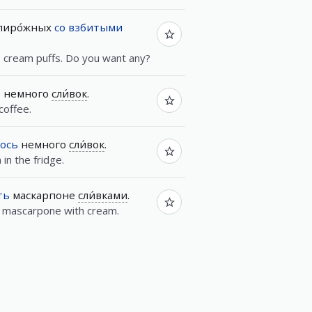
иро́жных
со
взбитыми
 cream puffs. Do you want any?
е
немного
сли́вок
.
coffee.
лось
немного
сли́вок
.
in the fridge.
ть
маскарпоне
сли́вками
.
e mascarpone with cream.