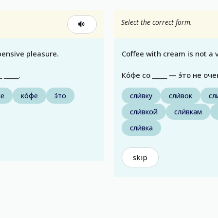
Select the correct form.
pensive pleasure.
Coffee with cream is not a 
_ _____.
Ко́фе со _____ — э́то не оч
ие
ко́фе
э́то
сли́вку
сли́вок
сл
сли́вкой
сли́вкам
сли́вка
skip