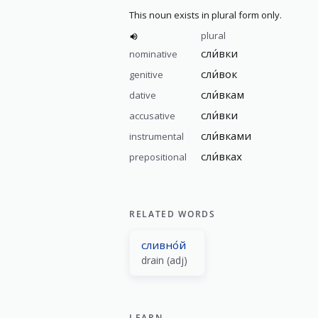
This noun exists in plural form only.
plural
сли́вки
nominative
сли́вок
genitive
сли́вкам
dative
сли́вки
accusative
сли́вками
instrumental
сли́вках
prepositional
RELATED WORDS
сливно́й
drain (adj)
LEARN