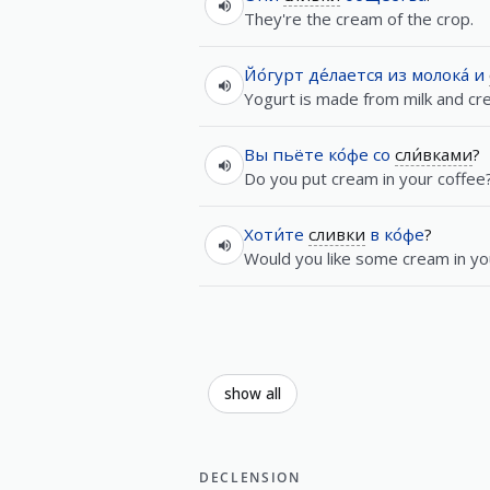
They're the cream of the crop.
Йо́гурт
де́лается
из
молока́
и
Yogurt is made from milk and cr
Вы
пьёте
ко́фе
со
сли́вками
?
Do you put cream in your coffee
Хоти́те
сливки
в
ко́фе
?
Would you like some cream in yo
show all
DECLENSION