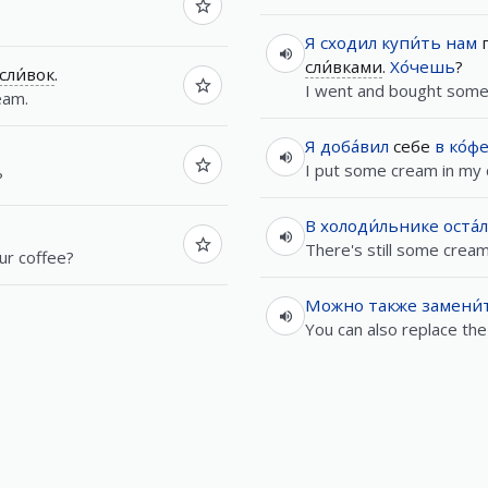
Я
сходил
купи́ть
нам
п
сли́вками
.
Хо́чешь
?
сли́вок
.
I went and bought some
eam.
Я
доба́вил
себе
в
ко́ф
I put some cream in my 
?
В
холоди́льнике
оста́
There's still some cream 
ur coffee?
Можно
также
замени́
You can also replace th