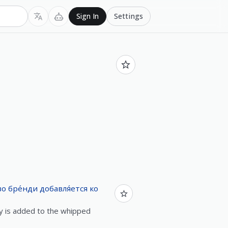
Settings
Sign In
во
бре́нди
добавля́ется
ко
y is added to the whipped