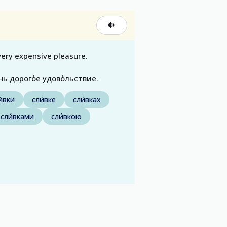
very expensive pleasure.
ень дорого́е удово́льствие.
и́вки
сли́вке
сли́вках
сли́вками
сли́вкою