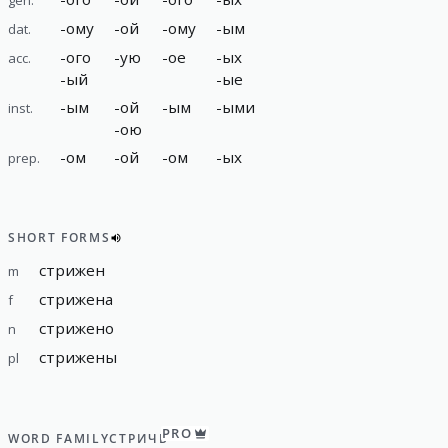
-
ому
-
ой
-
ому
-
ым
dat.
-
ого
-
ую
-
ое
-
ых
acc.
-
ый
-
ые
-
ым
-
ой
-
ым
-
ыми
inst.
-
ою
-
ом
-
ой
-
ом
-
ых
prep.
SHORT FORMS
стрижен
m
стрижена
f
стрижено
n
стрижены
pl
PRO
WORD FAMILY
СТРИЧЬ