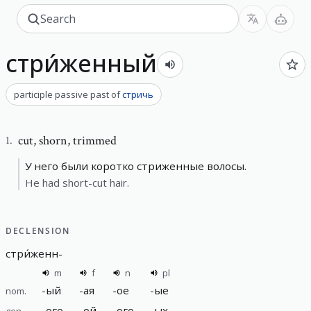
стри́женный
participle passive past
of
стричь
cut
,
shorn, trimmed
1
.
У него были коротко стриженные волосы.
He had short-cut hair.
DECLENSION
стри́женн
-
m
f
n
pl
-
ый
-
ая
-
ое
-
ые
nom.
-
ого
-
ой
-
ого
-
ых
gen.