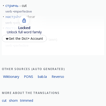
стричь
cut
verb
imperfective
настри́чь
shear
verb
perfective
Locked
постри́чь
cut
Unlock full word family
verb
perfective
Get the Dict+ Account
подстри́чь
trim (hair or lawn)
verb
perfective
OTHER SOURCES (AUTO GENERATED)
Wiktionary
PONS
bab.la
Reverso
MORE ABOUT THE TRANSLATIONS
cut
shorn
trimmed