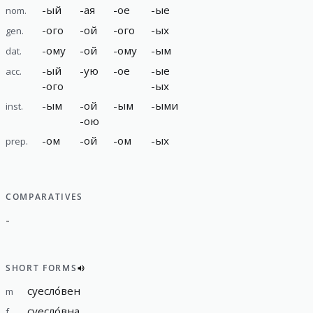
-
ый
-
ая
-
ое
-
ые
nom.
-
ого
-
ой
-
ого
-
ых
gen.
-
ому
-
ой
-
ому
-
ым
dat.
-
ый
-
ую
-
ое
-
ые
acc.
-
ого
-
ых
-
ым
-
ой
-
ым
-
ыми
inst.
-
ою
-
ом
-
ой
-
ом
-
ых
prep.
COMPARATIVES
-
SHORT FORMS
суесло́вен
m
суесло́вна
f