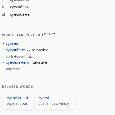
суесло́вно
n
суесло́вны
pl
PRO
WORD FAMILY
СУЕСЛОВ
суеслов
суесло́вить
to babble
verb
imperfective
суесло́вный
talkative
adjective
RELATED WORDS
суеве́рный
суета́
superstitious
bustle; fuss; vanity