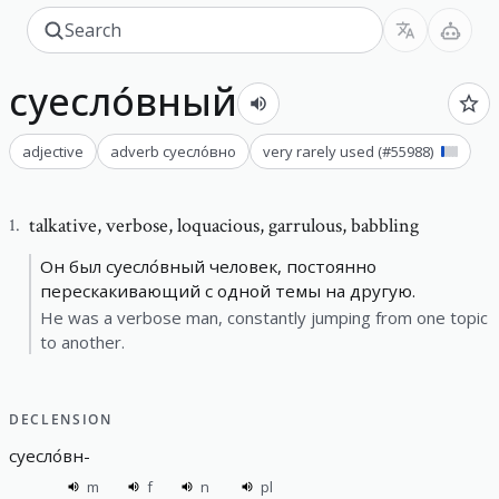
суесло́вный
adjective
adverb
суесло́вно
very rarely used
(#
55988
)
talkative
,
verbose, loquacious, garrulous, babbling
1
.
Он был суесло́вный человек, постоянно
перескакивающий с одной темы на другую.
He was a verbose man, constantly jumping from one topic
to another.
DECLENSION
суесло́вн
-
m
f
n
pl