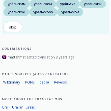
ура́льским
ура́льском
ура́льско
ура́льский
ура́льское
ура́льскому
ура́льской
skip
CONTRIBUTIONS
mattahmet edited translation 8 years ago.
OTHER SOURCES (AUTO GENERATED)
Wiktionary
PONS
bab.la
Reverso
MORE ABOUT THE TRANSLATIONS
Ural-
Uralian
Uralic