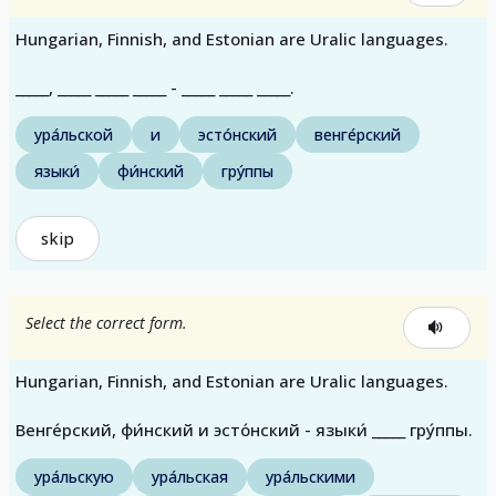
Hungarian, Finnish, and Estonian are Uralic languages.
_____, _____ _____ _____ - _____ _____ _____.
ура́льской
и
эсто́нский
венге́рский
языки́
фи́нский
гру́ппы
skip
Select the correct form.
Hungarian, Finnish, and Estonian are Uralic languages.
Венге́рский, фи́нский и эсто́нский - языки́ _____ гру́ппы.
ура́льскую
ура́льская
ура́льскими