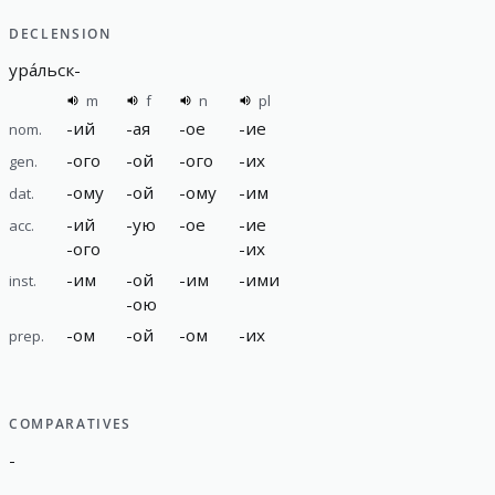
DECLENSION
ура́льск
-
m
f
n
pl
-
ий
-
ая
-
ое
-
ие
nom.
-
ого
-
ой
-
ого
-
их
gen.
-
ому
-
ой
-
ому
-
им
dat.
-
ий
-
ую
-
ое
-
ие
acc.
-
ого
-
их
-
им
-
ой
-
им
-
ими
inst.
-
ою
-
ом
-
ой
-
ом
-
их
prep.
COMPARATIVES
-