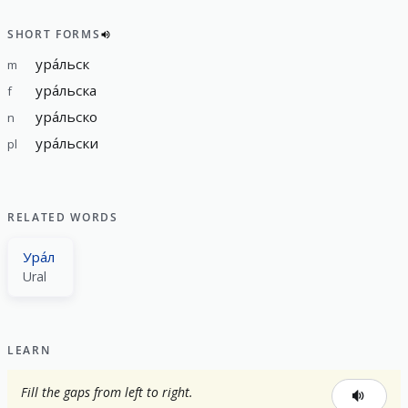
SHORT FORMS
ура́льск
m
ура́льска
f
ура́льско
n
ура́льски
pl
RELATED WORDS
Ура́л
Ural
LEARN
Fill the gaps from left to right.