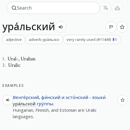
ура́льский
adjective
adverb
ура́льско
very rarely used
(#
11449
)
Ural-
,
Uralian
1
.
Uralic
2
.
EXAMPLES
Венге́рский
,
фи́нский
и
эсто́нский
-
языки́
ура́льской
гру́ппы
.
Hungarian, Finnish, and Estonian are Uralic
languages.