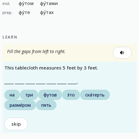
фу́том
фу́тами
inst.
фу́те
фу́тах
prep.
LEARN
Fill the gaps from left to right.
This tablecloth measures 5 feet by 3 feet.
_____ _____ _____ _____ _____ _____ _____.
на
три
футов
э́то
ска́терть
разме́ром
пять
skip