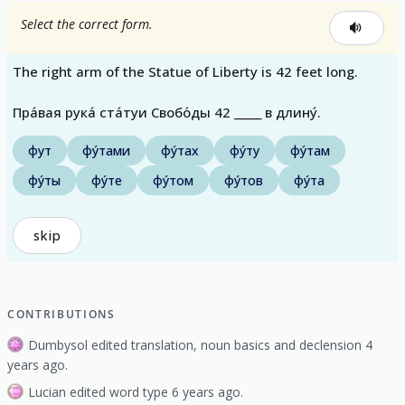
Select the correct form.
The right arm of the Statue of Liberty is 42 feet long.
Пра́вая рука́ ста́туи Свобо́ды 42 _____ в длину́.
фут
фу́тами
фу́тах
фу́ту
фу́там
фу́ты
фу́те
фу́том
фу́тов
фу́та
skip
CONTRIBUTIONS
Dumbysol edited translation, noun basics and declension 4
years ago.
Lucian edited word type 6 years ago.