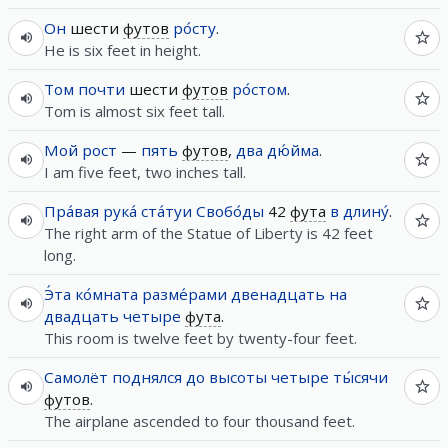
Он
шести
футов
ро́сту
.
He is six feet in height.
Том
почти
шести
футов
ро́стом
.
Tom is almost six feet tall.
Мой
рост
—
пять
футов
,
два
дю́йма
.
I am five feet, two inches tall.
Пра́вая
рука́
ста́туи
Свобо́ды
42
фута
в
длину́
.
The right arm of the Statue of Liberty is 42 feet
long.
Э́та
ко́мната
разме́рами
двенадцать
на
двадцать
четыре
фута
.
This room is twelve feet by twenty-four feet.
Самолёт
поднялся
до
высоты
четыре
ты́сячи
футов
.
The airplane ascended to four thousand feet.