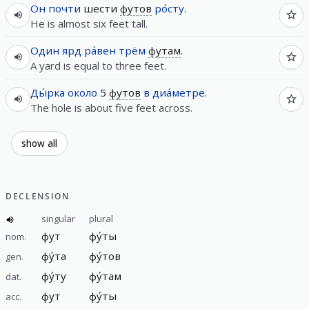
Он
почти
шести
футов
ро́сту
.
He is almost six feet tall.
Один
ярд
ра́вен
трём
футам
.
A yard is equal to three feet.
Ды́рка
около
5
футов
в
диа́метре
.
The hole is about five feet across.
show all
DECLENSION
singular
plural
фут
фу́ты
nom.
фу́та
фу́тов
gen.
фу́ту
фу́там
dat.
фут
фу́ты
acc.