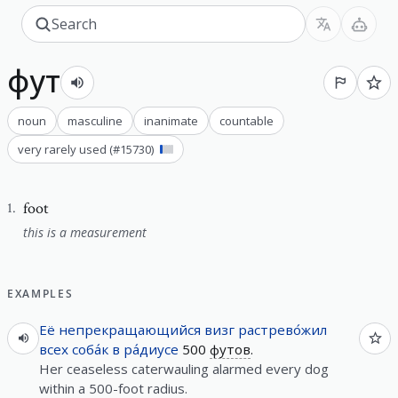
фут
noun
masculine
inanimate
countable
very rarely used
(#
15730
)
foot
1
.
this is a measurement
EXAMPLES
Её
непрекращающийся
визг
растрево́жил
всех
соба́к
в
ра́диусе
500
футов
.
Her ceaseless caterwauling alarmed every dog
within a 500-foot radius.