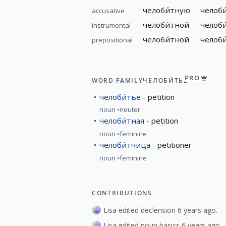
челоби́тную
челоб
accusative
челоби́тной
челоб
instrumental
челоби́тной
челоби
prepositional
PRO
WORD FAMILY
ЧЕЛОБИ́ТЬЕ
челоби́тье
petition
noun
neuter
челоби́тная
petition
noun
feminine
челоби́тчица
petitioner
noun
feminine
CONTRIBUTIONS
Lisa edited declension 6 years ago.
Lisa edited noun basics 6 years ago.