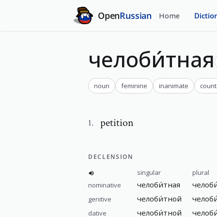
Open
Russian
Home
Dictio
челоби́тная
noun
feminine
inanimate
count
petition
1
.
DECLENSION
singular
plural
челоби́тная
челоб
nominative
челоби́тной
челоби
genitive
челоби́тной
челоб
dative