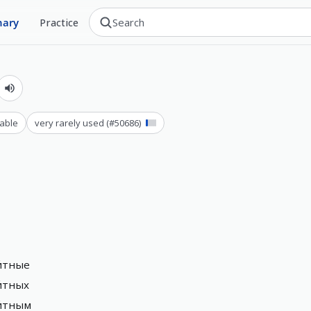
nary
Practice
able
very rarely used
(#
50686
)
и́тные
́тных
и́тным