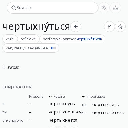
чертыхну́ться
verb
reflexive
perfective
(
partner
чертыха́ться
)
very rarely used
(#
23902
)
swear
1
.
CONJUGATION
Present
Future
Imperative
-
чертыхну́сь
я
чертыхни́сь
ты
-
чертыхнёшься
ты
чертыхни́тесь
вы
-
чертыхнётся
он/она́/оно́