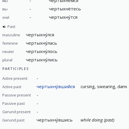
-
чертыхнёмся
мы
-
чертыхнётесь
вы
-
чертыхну́тся
они́
Past
чертыхну́лся
masculine
чертыхну́лась
feminine
чертыхну́лось
neuter
чертыхну́лись
plural
PARTICIPLES
-
Active present
чертыхну́вшийся
cursing, swearing, dam
Active past
-
Passive present
-
Passive past
-
Gerund present
чертыхну́вшись
while doing (past)
Gerund past