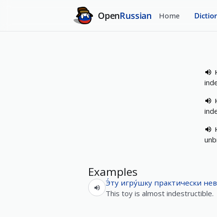
Open
Russian
Home
Dictio
ind
ind
unb
Examples
Э́ту
игру́шку
практически
не
This toy is almost indestructible.