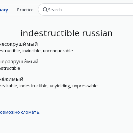
nary
Practice
indestructible
russian
несокруши́мый
estructible, invincible, unconquerable
неразруши́мый
estructible
не́жимый
reakable, indestructible, unyielding, unpressable
возможно
слома́ть
.