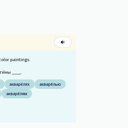
olor paintings.
и́ны _____.
акваре́лях
акваре́лью
акваре́лям