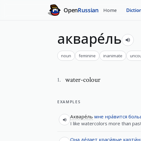
Open
Russian
Home
Dictio
акваре́ль
noun
feminine
inanimate
uncou
water-colour
1
.
EXAMPLES
Акваре́ль
мне
нра́вится
боль
I like watercolors more than past
Она
де́лает
краси́вые
карти́