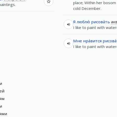
place; Within her bosom 
aintings.
cold December.
Я
люблю́
рисова́ть
ак
I like to paint with water
Мне
нра́вится
рисова
I like to paint with water
ли
лей
лям
ли
лями