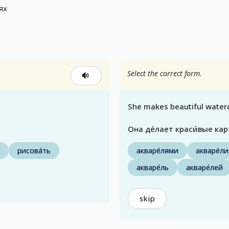
ях
Select the correct form.
She makes beautiful waterc
Она де́лает краси́вые карт
рисова́ть
акваре́лями
акваре́ли
акваре́ль
акваре́лей
skip