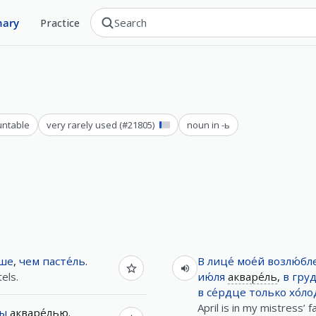
nary
Practice
ntable
very rarely used
(#
21805
)
noun in -ь
ше
,
чем
пасте́ль
.
В
лице́
мое́й
возлю́бл
els.
ию́ля
акваре́ль
,
в
гру
в
се́рдце
только
хо́ло
April is in my mistress’ f
ны
акваре́лью
.