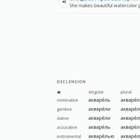
She makes beautiful watercolor p
DECLENSION
singular
plural
акваре́ль
акваре́
nominative
акваре́ли
акваре́
genitive
акваре́ли
акваре́
dative
акваре́ль
акваре́
accusative
акваре́лью
акваре́
instrumental