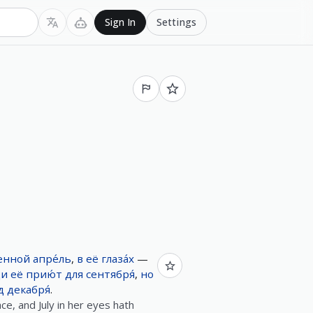
Settings
Sign In
енной
апре́ль
,
в
её
глаза́х
—
ди
её
прию́т
для
сентября́
,
но
д
декабря́
.
ace, and July in her eyes hath