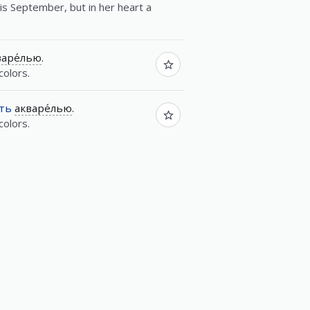
is September, but in her heart a
варе́лью
.
colors.
́ть
акваре́лью
.
colors.