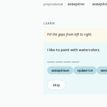
акваре́ли
акваре́л
prepositional
LEARN
Fill the gaps from left to right.
I like to paint with watercolors.
_____ _____ _____ _____.
акваре́лью
нра́вится
мне
skip