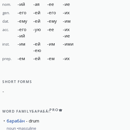
-
ий
-
ая
-
ее
-
ие
nom.
-
его
-
ей
-
его
-
их
gen.
-
ему
-
ей
-
ему
-
им
dat.
-
его
-
ую
-
ее
-
их
acc.
-
ий
-
ие
-
им
-
ей
-
им
-
ими
inst.
-
ею
-
ем
-
ей
-
ем
-
их
prep.
SHORT FORMS
-
PRO
WORD FAMILY
БАРАБА́Н
бараба́н
drum
noun
masculine