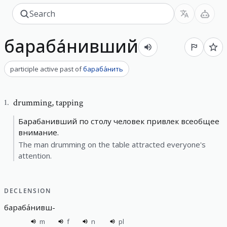
бараба́нивший
participle active past
of
бараба́нить
drumming
,
tapping
1
.
Барабанивший по столу человек привлек всеобщее
внимание.
The man drumming on the table attracted everyone's
attention.
DECLENSION
бараба́нивш
-
m
f
n
pl