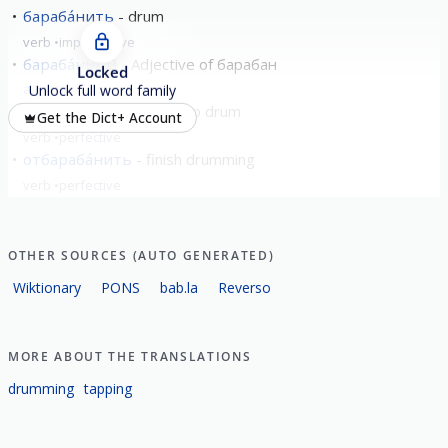
бараба́нить
drum
verb
imperfective
бараба́нный
Adjective of барабан
Locked
adjective
Unlock full word family
забараба́нить
begin to drum
Get the Dict+ Account
verb
perfective
отбараба́нить
finish drumming
verb
perfective
OTHER SOURCES (AUTO GENERATED)
Wiktionary
PONS
bab.la
Reverso
MORE ABOUT THE TRANSLATIONS
drumming
tapping