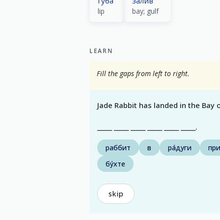
губа́
зали́в
lip
bay; gulf
LEARN
Fill the gaps from left to right.
Jade Rabbit has landed in the Bay 
_____ _____ _____ _____ _____ _____.
раббит
в
ра́дуги
при
бу́хте
skip