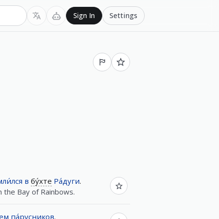
Settings
Sign In
ли́лся
в
бу́хте
Ра́дуги
.
n the Bay of Rainbows.
ем
па́русников
.