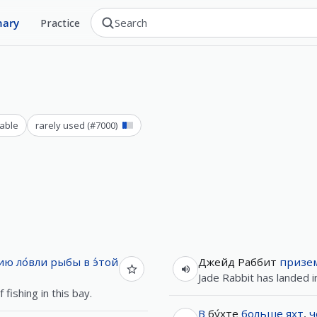
nary
Practice
able
rarely used
(#
7000
)
гию
ло́вли
рыбы
в
э́той
Джейд Раббит
призем
Jade Rabbit has landed i
fishing in this bay.
В
бу́хте
больше
яхт
,
ч