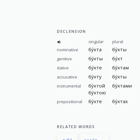
DECLENSION
singular
plural
бу́хта
бу́хты
nominative
бу́хты
бу́хт
genitive
бу́хте
бу́хтам
dative
бу́хту
бу́хты
accusative
бу́хтой
бу́хтами
instrumental
бу́хтою
бу́хте
бу́хтах
prepositional
RELATED WORDS