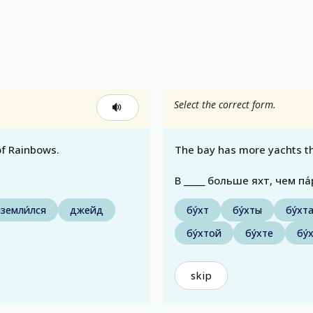
Select the correct form.
of Rainbows.
The bay has more yachts th
В _____ больше яхт, чем па
земли́лся
джейд
бу́хт
бу́хты
бу́хт
бу́хтой
бу́хте
бу́
skip