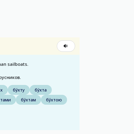
an sailboats.
́русников.
ах
бу́хту
бу́хта
хтами
бу́хтам
бу́хтою