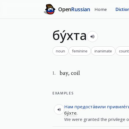
Open
Russian
Home
Dictio
бу́хта
noun
feminine
inanimate
count
bay
,
coil
1
.
EXAMPLES
Нам
предоста́вили
привиле́
бу́хте
.
We were granted the privilege of 