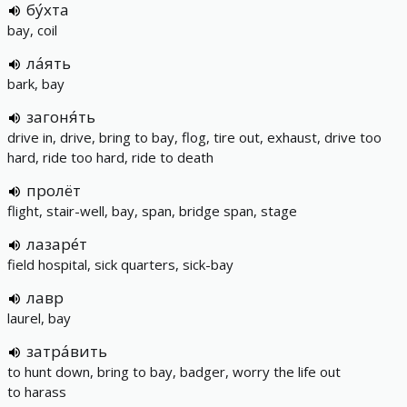
бу́хта
bay, coil
ла́ять
bark, bay
загоня́ть
drive in, drive, bring to bay, flog, tire out, exhaust, drive too
hard, ride too hard, ride to death
пролёт
flight, stair-well, bay, span, bridge span, stage
лазаре́т
field hospital, sick quarters, sick-bay
лавр
laurel, bay
затра́вить
to hunt down, bring to bay, badger, worry the life out
to harass