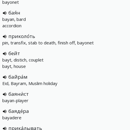
bayonet
бая́н
bayan, bard
accordion
приколо́ть
pin, transfix, stab to death, finish off, bayonet
бейт
bayt, distich, couplet
bayt, house
байра́м
Eid, Bayram, Muslim holiday
баяни́ст
bayan-player
баяде́ра
bayadere
прика́лывать