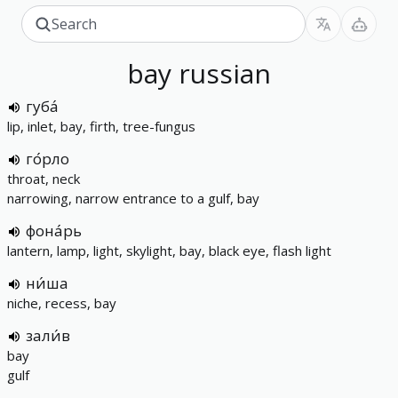
bay
russian
губа́
lip, inlet, bay, firth, tree-fungus
го́рло
throat, neck
narrowing, narrow entrance to a gulf, bay
фона́рь
lantern, lamp, light, skylight, bay, black eye, flash light
ни́ша
niche, recess, bay
зали́в
bay
gulf