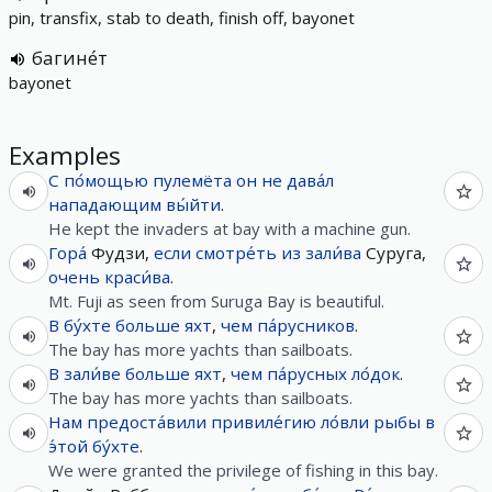
pin, transfix, stab to death, finish off, bayonet
багине́т
bayonet
Examples
С
по́мощью
пулемёта
он
не
дава́л
нападающим
вы́йти
.
He kept the invaders at bay with a machine gun.
Гора́
Фудзи,
если
смотре́ть
из
зали́ва
Суруга,
очень
краси́ва
.
Mt. Fuji as seen from Suruga Bay is beautiful.
В
бу́хте
больше
яхт
,
чем
па́русников
.
The bay has more yachts than sailboats.
В
зали́ве
больше
яхт
,
чем
па́русных
ло́док
.
The bay has more yachts than sailboats.
Нам
предоста́вили
привиле́гию
ло́вли
рыбы
в
э́той
бу́хте
.
We were granted the privilege of fishing in this bay.