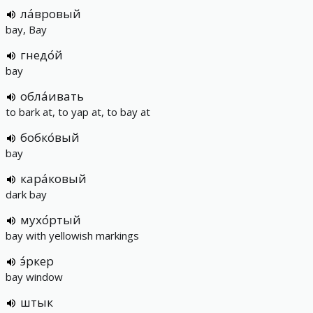
ла́вровый
bay, Bay
гнедо́й
bay
обла́ивать
to bark at, to yap at, to bay at
бобко́вый
bay
кара́ковый
dark bay
мухо́ртый
bay with yellowish markings
э́ркер
bay window
штык