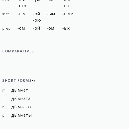
-
ого
-
ых
-
ым
-
ой
-
ым
-
ыми
inst.
-
ою
-
ом
-
ой
-
ом
-
ых
prep.
COMPARATIVES
-
SHORT FORMS
ды́мчат
m
ды́мчата
f
ды́мчато
n
ды́мчаты
pl