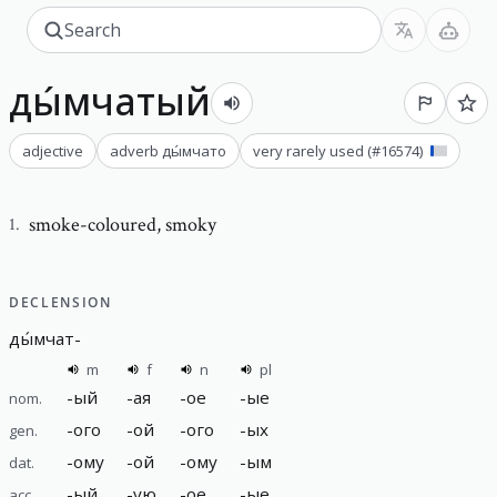
ды́мчатый
adjective
adverb
ды́мчато
very rarely used
(#
16574
)
smoke-coloured
,
smoky
1
.
DECLENSION
ды́мчат
-
m
f
n
pl
-
ый
-
ая
-
ое
-
ые
nom.
-
ого
-
ой
-
ого
-
ых
gen.
-
ому
-
ой
-
ому
-
ым
dat.
-
ый
-
ую
-
ое
-
ые
acc.