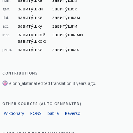
nom.
завиту́шки
завиту́шек
gen.
завиту́шке
завиту́шкам
dat.
завиту́шку
завиту́шки
acc.
завиту́шкой
завиту́шками
inst.
завиту́шкою
завиту́шке
завиту́шках
prep.
CONTRIBUTIONS
elorin_alatarial edited translation 3 years ago.
OTHER SOURCES (AUTO GENERATED)
Wiktionary
PONS
bab.la
Reverso