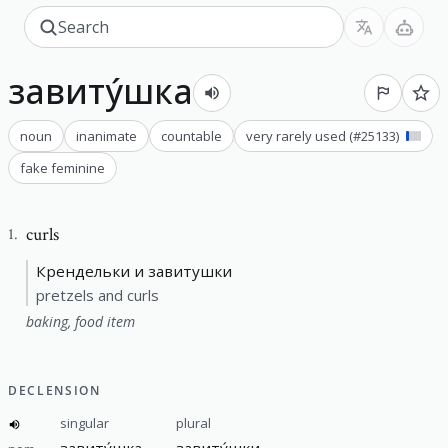
завиту́шка
noun
inanimate
countable
very rarely used
(#
25133
)
fake feminine
curls
1
.
Крендельки и завитушки
pretzels and curls
baking, food item
DECLENSION
singular
plural
завиту́шка
завиту́шки