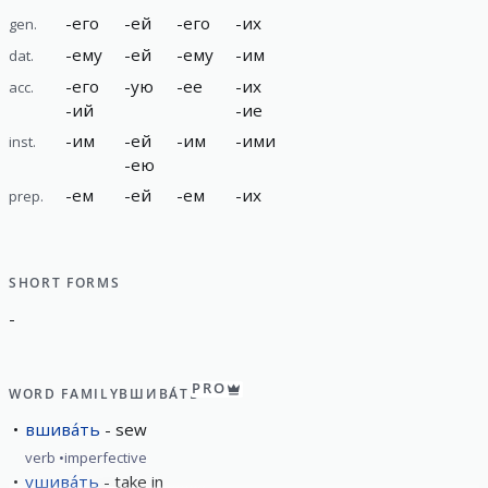
-
его
-
ей
-
его
-
их
gen.
-
ему
-
ей
-
ему
-
им
dat.
-
его
-
ую
-
ее
-
их
acc.
-
ий
-
ие
-
им
-
ей
-
им
-
ими
inst.
-
ею
-
ем
-
ей
-
ем
-
их
prep.
SHORT FORMS
-
PRO
WORD FAMILY
ВШИВА́ТЬ
вшива́ть
sew
verb
imperfective
ушива́ть
take in