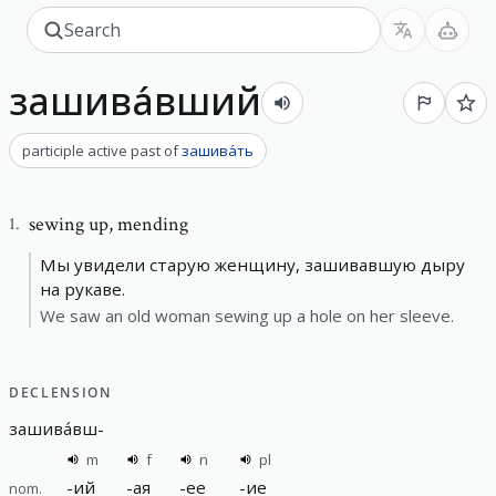
зашива́вший
participle active past
of
зашива́ть
sewing up
,
mending
1
.
Мы увидели старую женщину, зашивавшую дыру
на рукаве.
We saw an old woman sewing up a hole on her sleeve.
DECLENSION
зашива́вш
-
m
f
n
pl
-
ий
-
ая
-
ее
-
ие
nom.