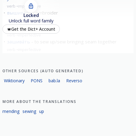
verb
imperfective
вышива́ть
embroider
Locked
verb
imperfective
Unlock full word family
дошива́ть
finish
Get the Dict+ Account
verb
imperfective
зашива́ть
to sew up/sew bringing seam together
verb
imperfective
show all
OTHER SOURCES (AUTO GENERATED)
Wiktionary
PONS
bab.la
Reverso
MORE ABOUT THE TRANSLATIONS
mending
sewing
up