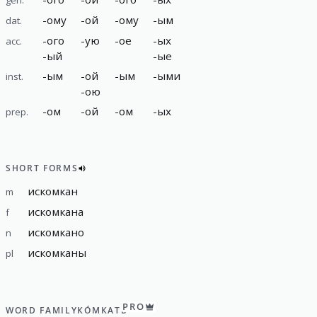
-
ому
-
ой
-
ому
-
ым
dat.
-
ого
-
ую
-
ое
-
ых
acc.
-
ый
-
ые
-
ым
-
ой
-
ым
-
ыми
inst.
-
ою
-
ом
-
ой
-
ом
-
ых
prep.
SHORT FORMS
искомкан
m
искомкана
f
искомкано
n
искомканы
pl
PRO
WORD FAMILY
КО́МКАТЬ