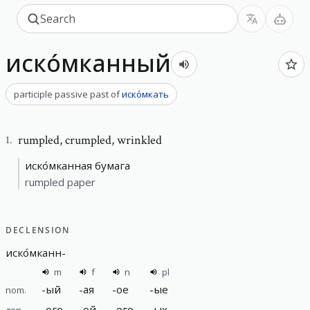
иско́мканный
participle passive past
of
иско́мкать
rumpled
,
crumpled, wrinkled
1
.
иско́мканная бумага
rumpled paper
DECLENSION
иско́мканн
-
m
f
n
pl
-
ый
-
ая
-
ое
-
ые
nom.
-
ого
-
ой
-
ого
-
ых
gen.